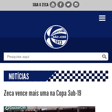
SIGA O ZECA
Toggle
navigati
NOTÍCIAS
Zeca vence mais uma na Copa Sub-19