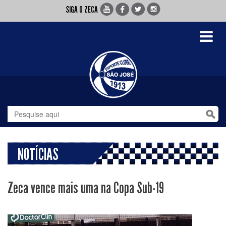
SIGA O ZECA
Toggle
navigati
NOTÍCIAS
Zeca vence mais uma na Copa Sub-19