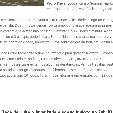
Pedro Kaefer Lock encara o Guarany, em 
em uma partida que valerá a liderança isol
 se encaminhar para uma vitória sem maiores dificuldades. Logo no come
 de pênalti. Dois minutos depois, Lucca ampliou. E aí apareceram as primei
e escanteio, a defesa não conseguiu afastar e o 12 Horas diminuiu. Ainda
arcou o 3 a 1 que poderia dar a tranquilidade necessária, mas outra vez
ue atua fora da cidade, aproveitou uma sobra depois da bola erguida na á
oão Pedro reencaixar o time no intervalo para garantir a vitória. E conse
uco ameaçado e, no final, Luan resolveu o placar, fazendo o 4 a 2.
a ficarmos alertas e evitarmos algumas desatenções. Vamos trabalhar bas
 partida e corrigir os pontos que falhamos neste jogo", diz o treinador.
ição, agora com 10 jogos. Foram nove vitórias e um empate, com 22 gols