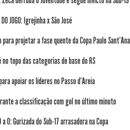
, Zeca derruba o Juventude e segue invicto na Sub-19
 DO JOGO: Igrejinha x São José
 para projetar a fase quente da Copa Paulo Sant'An
é no topo das categorias de base do RS
para apoiar os líderes no Passo d'Areia
rante a classificação com gol no último minuto
10 a 0: Gurizada do Sub-17 arrasadora na Copa