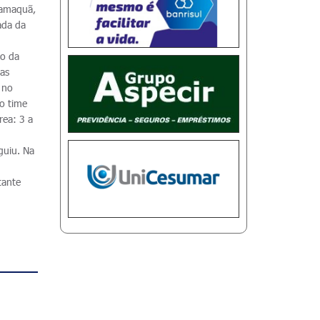
Camaquã,
ada da
ço da
ras
 no
 o time
rea: 3 a
guiu. Na
tante