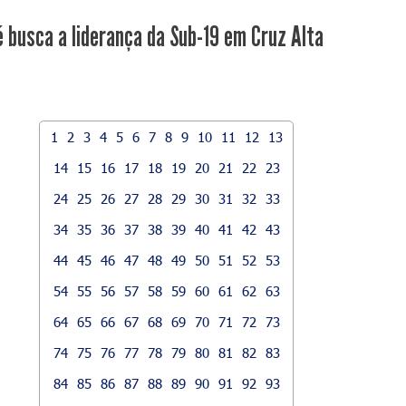
é busca a liderança da Sub-19 em Cruz Alta
1
2
3
4
5
6
7
8
9
10
11
12
13
14
15
16
17
18
19
20
21
22
23
24
25
26
27
28
29
30
31
32
33
34
35
36
37
38
39
40
41
42
43
44
45
46
47
48
49
50
51
52
53
54
55
56
57
58
59
60
61
62
63
64
65
66
67
68
69
70
71
72
73
74
75
76
77
78
79
80
81
82
83
84
85
86
87
88
89
90
91
92
93