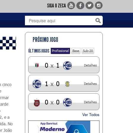
SIGA O ZECA
PRÓXIMO JOGO
ÚLTIMOS JOGOS
Profissional
Base
Sub-20
0
x
1
Detalhes
1
x
0
Detalhes
 cinco
e
irmar
0
x
0
Detalhes
tarde
o
Ver Todos
2, e a
ida. No
r João