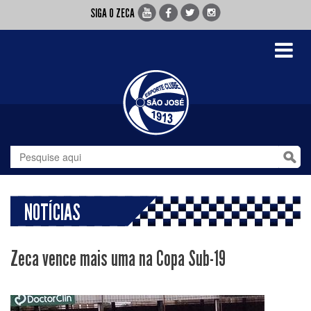
SIGA O ZECA
Toggle
navigati
NOTÍCIAS
Zeca vence mais uma na Copa Sub-19