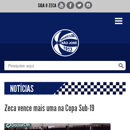
SIGA O ZECA
Toggle
navigati
NOTÍCIAS
Zeca vence mais uma na Copa Sub-19