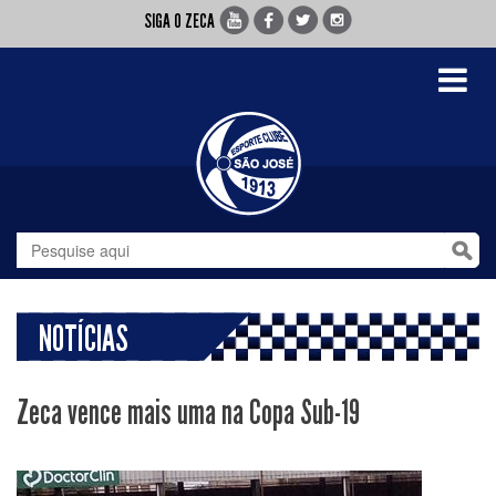
SIGA O ZECA
Toggle
navigati
NOTÍCIAS
Zeca vence mais uma na Copa Sub-19