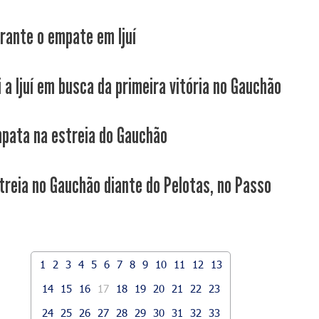
rante o empate em Ijuí
 a Ijuí em busca da primeira vitória no Gauchão
pata na estreia do Gauchão
treia no Gauchão diante do Pelotas, no Passo
1
2
3
4
5
6
7
8
9
10
11
12
13
14
15
16
17
18
19
20
21
22
23
24
25
26
27
28
29
30
31
32
33