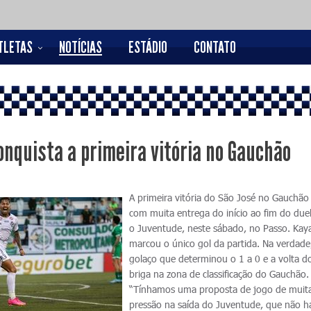
TLETAS
NOTÍCIAS
ESTÁDIO
CONTATO
onquista a primeira vitória no Gauchão
A primeira vitória do São José no Gauchão
com muita entrega do início ao fim do due
o Juventude, neste sábado, no Passo. Kay
marcou o único gol da partida. Na verdad
golaço que determinou o 1 a 0 e a volta d
briga na zona de classificação do Gauchão
“Tínhamos uma proposta de jogo de muit
pressão na saída do Juventude, que não ha