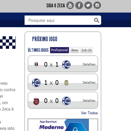
SIGA O ZECA
PRÓXIMO JOGO
ÚLTIMOS JOGOS
Profissional
Base
Sub-20
0
x
1
Detalhes
1
x
0
Detalhes
 veio
lo contra
an
0
x
0
Detalhes
e, um
o Zeca à
Ver Todos
.
a
via sido