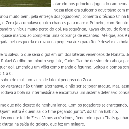
atacado nos primeiros jogos do campeona
Nossa ideia era sufocar o adversário com 
ionou muito bem, pela entrega dos jogadores”, comenta o técnico China B
 o Zeca já acumulava quatro chances para marcar. Primeiro, com Nonato
andro Vinícius muito perto do gol. Na sequência, Kayan chutou de fora 
lho quase marcou ao completar uma cobrança de escanteio. Até que, aos 9
jogada pela esquerda e cruzou na pequena área para Renê desviar e a bola
oleiro salvou o que seria o gol em um dos laterais venenosos de Nonato. 
e Rafael Carrilho no minuto seguinte, Carlos Itambé desviou de cabeça pa
ualquer gol. Emendou um vôlei como manda o figurino. Soltou a bomba se
o 1 a 0.
sobra de mais um lance de lateral perigoso do Zeca.
os visitantes não tinham alternativa, a não ser se jogar ataque. Mas, as
rodava a bola na intermediária e encontrava um sistema defensivo consis
 time que não desiste de nenhum lance. Com os jogadores se entregando,
Quem entra é quem sai do time pegando junto”, diz China Balbino.
riosamente foi do Zeca. Já nos acréscimos, Renê rolou para Thalis ganhar
e chutar na saída do goleiro, que fez um milagre.