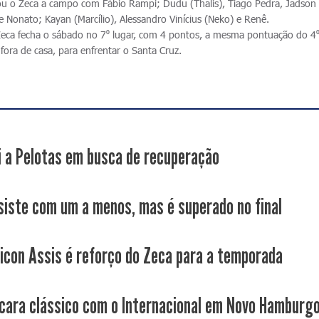
ou o Zeca a campo com Fábio Rampi; Dudu (Thalis), Tiago Pedra, Jadson 
e Nonato; Kayan (Marcílio), Alessandro Vinícius (Neko) e Renê.
Zeca fecha o sábado no 7⁰ lugar, com 4 pontos, a mesma pontuação do 4⁰ 
fora de casa, para enfrentar o Santa Cruz.
i a Pelotas em busca de recuperação
siste com um a menos, mas é superado no final
icon Assis é reforço do Zeca para a temporada
cara clássico com o Internacional em Novo Hamburg