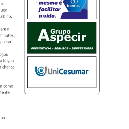
to.
muita
albino.
para a
 minutos,
 passar
Jogou
ra Kayan
m chance
sim como
tente.
 na