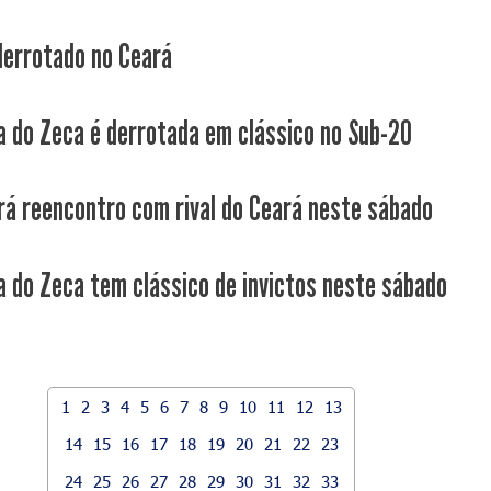
derrotado no Ceará
a do Zeca é derrotada em clássico no Sub-20
rá reencontro com rival do Ceará neste sábado
a do Zeca tem clássico de invictos neste sábado
1
2
3
4
5
6
7
8
9
10
11
12
13
14
15
16
17
18
19
20
21
22
23
24
25
26
27
28
29
30
31
32
33