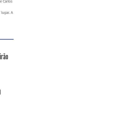
e Carlos
lugar. A
irão
0