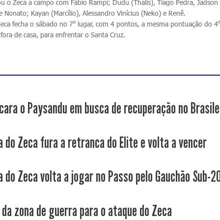
ou o Zeca a campo com Fábio Rampi; Dudu (Thalis), Tiago Pedra, Jadson 
e Nonato; Kayan (Marcílio), Alessandro Vinícius (Neko) e Renê.
Zeca fecha o sábado no 7⁰ lugar, com 4 pontos, a mesma pontuação do 4⁰ 
fora de casa, para enfrentar o Santa Cruz.
cara o Paysandu em busca de recuperação no Brasile
 do Zeca fura a retranca do Elite e volta a vencer
a do Zeca volta a jogar no Passo pelo Gauchão Sub-2
 da zona de guerra para o ataque do Zeca