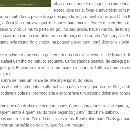
atacado nos primeiros jogos do campeona
Nossa ideia era sufocar o adversário com 
ionou muito bem, pela entrega dos jogadores”, comenta o técnico China B
 o Zeca já acumulava quatro chances para marcar. Primeiro, com Nonato
andro Vinícius muito perto do gol. Na sequência, Kayan chutou de fora 
lho quase marcou ao completar uma cobrança de escanteio. Até que, aos 9
jogada pela esquerda e cruzou na pequena área para Renê desviar e a bola
oleiro salvou o que seria o gol em um dos laterais venenosos de Nonato. 
e Rafael Carrilho no minuto seguinte, Carlos Itambé desviou de cabeça pa
ualquer gol. Emendou um vôlei como manda o figurino. Soltou a bomba se
o 1 a 0.
sobra de mais um lance de lateral perigoso do Zeca.
os visitantes não tinham alternativa, a não ser se jogar ataque. Mas, as
rodava a bola na intermediária e encontrava um sistema defensivo consis
 time que não desiste de nenhum lance. Com os jogadores se entregando,
Quem entra é quem sai do time pegando junto”, diz China Balbino.
riosamente foi do Zeca. Já nos acréscimos, Renê rolou para Thalis ganhar
e chutar na saída do goleiro, que fez um milagre.