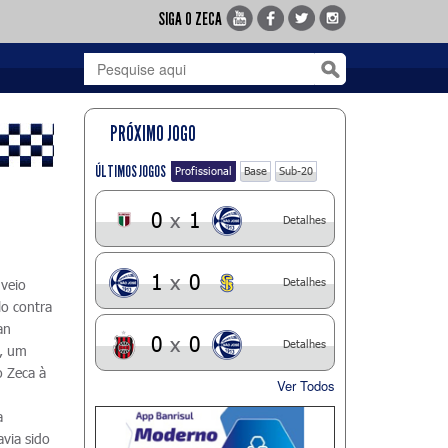
SIGA O ZECA
PRÓXIMO JOGO
ÚLTIMOS JOGOS
Profissional
Base
Sub-20
0
x
1
Detalhes
1
x
0
Detalhes
 veio
lo contra
an
0
x
0
Detalhes
e, um
o Zeca à
Ver Todos
.
a
via sido