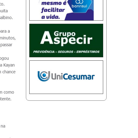
to.
muita
albino.
para a
 minutos,
 passar
Jogou
ra Kayan
m chance
sim como
tente.
 na