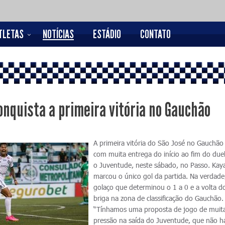
TLETAS
NOTÍCIAS
ESTÁDIO
CONTATO
onquista a primeira vitória no Gauchão
A primeira vitória do São José no Gauchão
com muita entrega do início ao fim do due
o Juventude, neste sábado, no Passo. Kay
marcou o único gol da partida. Na verdad
golaço que determinou o 1 a 0 e a volta d
briga na zona de classificação do Gauchão
“Tínhamos uma proposta de jogo de muit
pressão na saída do Juventude, que não ha