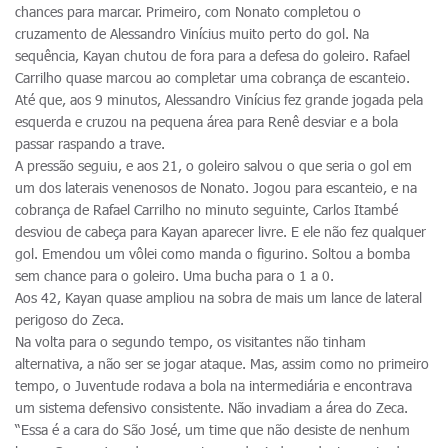
chances para marcar. Primeiro, com Nonato completou o
cruzamento de Alessandro Vinícius muito perto do gol. Na
sequência, Kayan chutou de fora para a defesa do goleiro. Rafael
Carrilho quase marcou ao completar uma cobrança de escanteio.
Até que, aos 9 minutos, Alessandro Vinícius fez grande jogada pela
esquerda e cruzou na pequena área para Renê desviar e a bola
passar raspando a trave.
A pressão seguiu, e aos 21, o goleiro salvou o que seria o gol em
um dos laterais venenosos de Nonato. Jogou para escanteio, e na
cobrança de Rafael Carrilho no minuto seguinte, Carlos Itambé
desviou de cabeça para Kayan aparecer livre. E ele não fez qualquer
gol. Emendou um vôlei como manda o figurino. Soltou a bomba
sem chance para o goleiro. Uma bucha para o 1 a 0.
Aos 42, Kayan quase ampliou na sobra de mais um lance de lateral
perigoso do Zeca.
Na volta para o segundo tempo, os visitantes não tinham
alternativa, a não ser se jogar ataque. Mas, assim como no primeiro
tempo, o Juventude rodava a bola na intermediária e encontrava
um sistema defensivo consistente. Não invadiam a área do Zeca.
“Essa é a cara do São José, um time que não desiste de nenhum