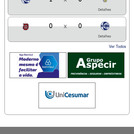
Detalhes
0
x
0
Detalhes
Ver Todos