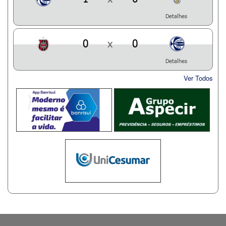
Detalhes
0
x
0
Detalhes
Ver Todos