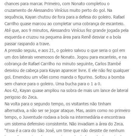
chances para marcar. Primeiro, com Nonato completou o
cruzamento de Alessandro Vinícius muito perto do gol. Na
sequência, Kayan chutou de fora para a defesa do goleiro. Rafael
Carrilho quase marcou ao completar uma cobrança de escanteio.
Até que, aos 9 minutos, Alessandro Vinícius fez grande jogada pela
esquerda e cruzou na pequena área para Renê desviar e a bola
passar raspando a trave.
A pressão seguiu, e aos 21, o goleiro salvou o que seria o gol em
um dos laterais venenosos de Nonato. Jogou para escanteio, e na
cobrança de Rafael Carrilho no minuto seguinte, Carlos Itambé
desviou de cabeça para Kayan aparecer livre. E ele não fez qualquer
gol. Emendou um vôlei como manda o figurino. Soltou a bomba
sem chance para o goleiro. Uma bucha para o 1 a 0.
Aos 42, Kayan quase ampliou na sobra de mais um lance de lateral
perigoso do Zeca.
Na volta para o segundo tempo, os visitantes não tinham
alternativa, a não ser se jogar ataque. Mas, assim como no primeiro
tempo, o Juventude rodava a bola na intermediária e encontrava
um sistema defensivo consistente. Não invadiam a área do Zeca.
“Essa é a cara do São José, um time que não desiste de nenhum