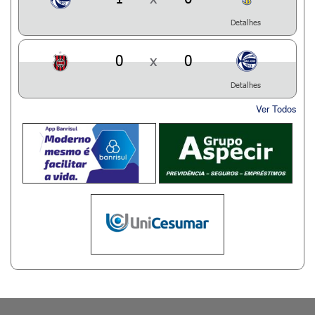
Detalhes
0
x
0
Detalhes
Ver Todos