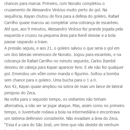
chances para marcar. Primeiro, com Nonato completou o
cruzamento de Alessandro Vinícius muito perto do gol. Na
sequência, Kayan chutou de fora para a defesa do goleiro. Rafael
Carrilho quase marcou ao completar uma cobrança de escanteio.
Até que, aos 9 minutos, Alessandro Vinícius fez grande jogada pela
esquerda e cruzou na pequena área para Renê desviar e a bola
passar raspando a trave.
A pressão seguiu, e aos 21, o goleiro salvou o que seria o gol em
um dos laterais venenosos de Nonato. Jogou para escanteio, e na
cobrança de Rafael Carrilho no minuto seguinte, Carlos Itambé
desviou de cabeça para Kayan aparecer livre. E ele não fez qualquer
gol. Emendou um vôlei como manda o figurino. Soltou a bomba
sem chance para o goleiro. Uma bucha para o 1 a 0.
Aos 42, Kayan quase ampliou na sobra de mais um lance de lateral
perigoso do Zeca.
Na volta para o segundo tempo, os visitantes não tinham
alternativa, a não ser se jogar ataque. Mas, assim como no primeiro
tempo, o Juventude rodava a bola na intermediária e encontrava
um sistema defensivo consistente. Não invadiam a área do Zeca.
“Essa é a cara do São José, um time que não desiste de nenhum