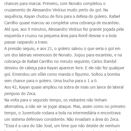
chances para marcar. Primeiro, com Nonato completou o
cruzamento de Alessandro Vinícius muito perto do gol. Na
sequência, Kayan chutou de fora para a defesa do goleiro. Rafael
Carrilho quase marcou ao completar uma cobrança de escanteio.
Até que, aos 9 minutos, Alessandro Vinícius fez grande jogada pela
esquerda e cruzou na pequena área para Renê desviar e a bola
passar raspando a trave.
A pressão seguiu, e aos 21, o goleiro salvou o que seria o gol em
um dos laterais venenosos de Nonato. Jogou para escanteio, e na
cobrança de Rafael Carrilho no minuto seguinte, Carlos Itambé
desviou de cabeça para Kayan aparecer livre. E ele não fez qualquer
gol. Emendou um vôlei como manda o figurino. Soltou a bomba
sem chance para o goleiro. Uma bucha para o 1 a 0.
Aos 42, Kayan quase ampliou na sobra de mais um lance de lateral
perigoso do Zeca.
Na volta para o segundo tempo, os visitantes não tinham
alternativa, a não ser se jogar ataque. Mas, assim como no primeiro
tempo, o Juventude rodava a bola na intermediária e encontrava
um sistema defensivo consistente. Não invadiam a área do Zeca.
“Essa é a cara do São José, um time que não desiste de nenhum