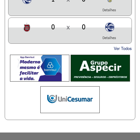
Detalhes
0
x
0
Detalhes
Ver Todos