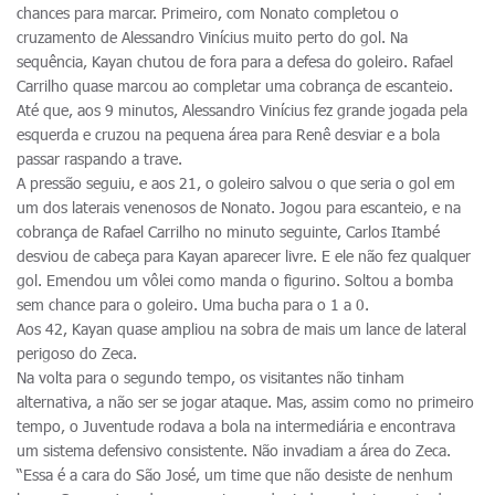
chances para marcar. Primeiro, com Nonato completou o
cruzamento de Alessandro Vinícius muito perto do gol. Na
sequência, Kayan chutou de fora para a defesa do goleiro. Rafael
Carrilho quase marcou ao completar uma cobrança de escanteio.
Até que, aos 9 minutos, Alessandro Vinícius fez grande jogada pela
esquerda e cruzou na pequena área para Renê desviar e a bola
passar raspando a trave.
A pressão seguiu, e aos 21, o goleiro salvou o que seria o gol em
um dos laterais venenosos de Nonato. Jogou para escanteio, e na
cobrança de Rafael Carrilho no minuto seguinte, Carlos Itambé
desviou de cabeça para Kayan aparecer livre. E ele não fez qualquer
gol. Emendou um vôlei como manda o figurino. Soltou a bomba
sem chance para o goleiro. Uma bucha para o 1 a 0.
Aos 42, Kayan quase ampliou na sobra de mais um lance de lateral
perigoso do Zeca.
Na volta para o segundo tempo, os visitantes não tinham
alternativa, a não ser se jogar ataque. Mas, assim como no primeiro
tempo, o Juventude rodava a bola na intermediária e encontrava
um sistema defensivo consistente. Não invadiam a área do Zeca.
“Essa é a cara do São José, um time que não desiste de nenhum