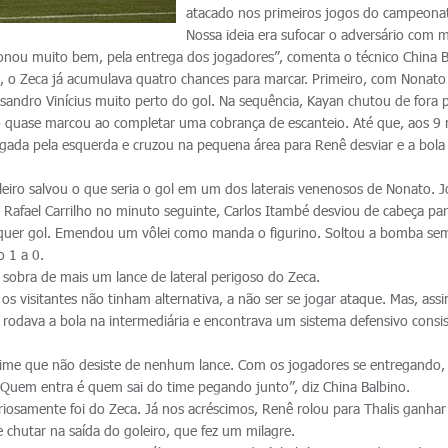
atacado nos primeiros jogos do campeona
Nossa ideia era sufocar o adversário com 
ionou muito bem, pela entrega dos jogadores”, comenta o técnico China B
 o Zeca já acumulava quatro chances para marcar. Primeiro, com Nonato
andro Vinícius muito perto do gol. Na sequência, Kayan chutou de fora 
lho quase marcou ao completar uma cobrança de escanteio. Até que, aos 9
jogada pela esquerda e cruzou na pequena área para Renê desviar e a bola
oleiro salvou o que seria o gol em um dos laterais venenosos de Nonato. 
e Rafael Carrilho no minuto seguinte, Carlos Itambé desviou de cabeça pa
ualquer gol. Emendou um vôlei como manda o figurino. Soltou a bomba se
o 1 a 0.
sobra de mais um lance de lateral perigoso do Zeca.
os visitantes não tinham alternativa, a não ser se jogar ataque. Mas, as
rodava a bola na intermediária e encontrava um sistema defensivo consis
 time que não desiste de nenhum lance. Com os jogadores se entregando,
Quem entra é quem sai do time pegando junto”, diz China Balbino.
riosamente foi do Zeca. Já nos acréscimos, Renê rolou para Thalis ganhar
e chutar na saída do goleiro, que fez um milagre.