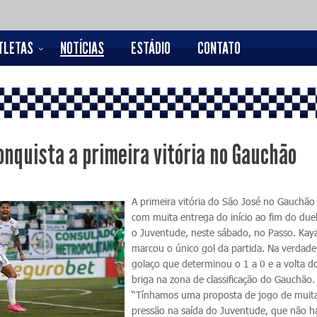
TLETAS
NOTÍCIAS
ESTÁDIO
CONTATO
onquista a primeira vitória no Gauchão
A primeira vitória do São José no Gauchão
com muita entrega do início ao fim do due
o Juventude, neste sábado, no Passo. Kay
marcou o único gol da partida. Na verdad
golaço que determinou o 1 a 0 e a volta d
briga na zona de classificação do Gauchão
“Tínhamos uma proposta de jogo de muit
pressão na saída do Juventude, que não ha