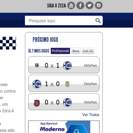
SIGA O ZECA
PRÓXIMO JOGO
ÚLTIMOS JOGOS
Profissional
Base
Sub-20
0
x
1
Detalhes
1
x
0
Detalhes
 veio
lo contra
an
0
x
0
Detalhes
e, um
o Zeca à
Ver Todos
.
a
via sido