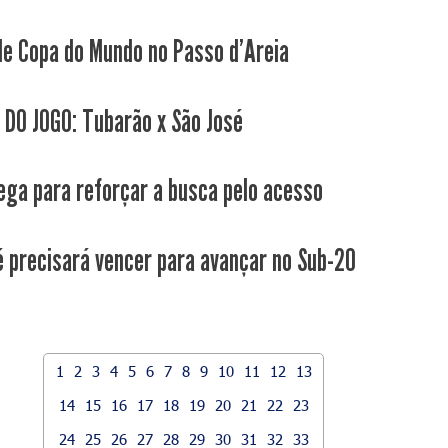
de Copa do Mundo no Passo d'Areia
 DO JOGO: Tubarão x São José
ega para reforçar a busca pelo acesso
é precisará vencer para avançar no Sub-20
1
2
3
4
5
6
7
8
9
10
11
12
13
14
15
16
17
18
19
20
21
22
23
24
25
26
27
28
29
30
31
32
33