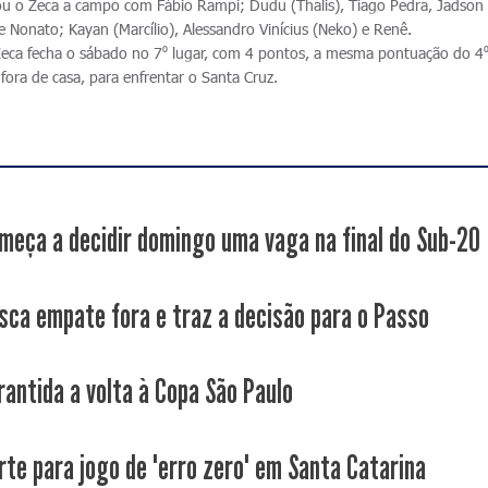
ou o Zeca a campo com Fábio Rampi; Dudu (Thalis), Tiago Pedra, Jadson 
e Nonato; Kayan (Marcílio), Alessandro Vinícius (Neko) e Renê.
Zeca fecha o sábado no 7⁰ lugar, com 4 pontos, a mesma pontuação do 4⁰ 
fora de casa, para enfrentar o Santa Cruz.
meça a decidir domingo uma vaga na final do Sub-20
sca empate fora e traz a decisão para o Passo
rantida a volta à Copa São Paulo
rte para jogo de "erro zero" em Santa Catarina