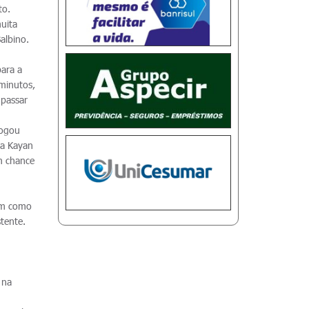
to.
muita
albino.
para a
 minutos,
 passar
Jogou
ra Kayan
m chance
sim como
tente.
 na