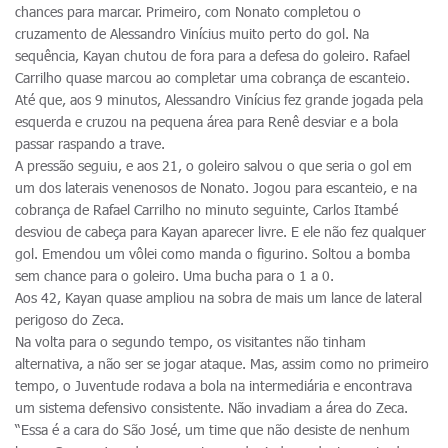
chances para marcar. Primeiro, com Nonato completou o
cruzamento de Alessandro Vinícius muito perto do gol. Na
sequência, Kayan chutou de fora para a defesa do goleiro. Rafael
Carrilho quase marcou ao completar uma cobrança de escanteio.
Até que, aos 9 minutos, Alessandro Vinícius fez grande jogada pela
esquerda e cruzou na pequena área para Renê desviar e a bola
passar raspando a trave.
A pressão seguiu, e aos 21, o goleiro salvou o que seria o gol em
um dos laterais venenosos de Nonato. Jogou para escanteio, e na
cobrança de Rafael Carrilho no minuto seguinte, Carlos Itambé
desviou de cabeça para Kayan aparecer livre. E ele não fez qualquer
gol. Emendou um vôlei como manda o figurino. Soltou a bomba
sem chance para o goleiro. Uma bucha para o 1 a 0.
Aos 42, Kayan quase ampliou na sobra de mais um lance de lateral
perigoso do Zeca.
Na volta para o segundo tempo, os visitantes não tinham
alternativa, a não ser se jogar ataque. Mas, assim como no primeiro
tempo, o Juventude rodava a bola na intermediária e encontrava
um sistema defensivo consistente. Não invadiam a área do Zeca.
“Essa é a cara do São José, um time que não desiste de nenhum