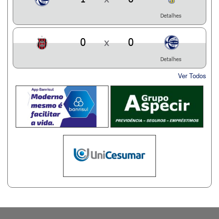
Detalhes
0
x
0
Detalhes
Ver Todos