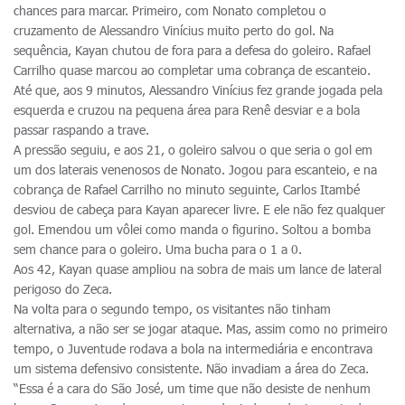
chances para marcar. Primeiro, com Nonato completou o
cruzamento de Alessandro Vinícius muito perto do gol. Na
sequência, Kayan chutou de fora para a defesa do goleiro. Rafael
Carrilho quase marcou ao completar uma cobrança de escanteio.
Até que, aos 9 minutos, Alessandro Vinícius fez grande jogada pela
esquerda e cruzou na pequena área para Renê desviar e a bola
passar raspando a trave.
A pressão seguiu, e aos 21, o goleiro salvou o que seria o gol em
um dos laterais venenosos de Nonato. Jogou para escanteio, e na
cobrança de Rafael Carrilho no minuto seguinte, Carlos Itambé
desviou de cabeça para Kayan aparecer livre. E ele não fez qualquer
gol. Emendou um vôlei como manda o figurino. Soltou a bomba
sem chance para o goleiro. Uma bucha para o 1 a 0.
Aos 42, Kayan quase ampliou na sobra de mais um lance de lateral
perigoso do Zeca.
Na volta para o segundo tempo, os visitantes não tinham
alternativa, a não ser se jogar ataque. Mas, assim como no primeiro
tempo, o Juventude rodava a bola na intermediária e encontrava
um sistema defensivo consistente. Não invadiam a área do Zeca.
“Essa é a cara do São José, um time que não desiste de nenhum