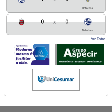
Detalhes
0
x
0
Detalhes
Ver Todos