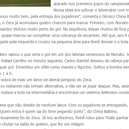
atacado nos primeiros jogos do campeona
Nossa ideia era sufocar o adversário com 
ionou muito bem, pela entrega dos jogadores”, comenta o técnico China B
 o Zeca já acumulava quatro chances para marcar. Primeiro, com Nonato
andro Vinícius muito perto do gol. Na sequência, Kayan chutou de fora 
lho quase marcou ao completar uma cobrança de escanteio. Até que, aos 9
jogada pela esquerda e cruzou na pequena área para Renê desviar e a bola
oleiro salvou o que seria o gol em um dos laterais venenosos de Nonato. 
e Rafael Carrilho no minuto seguinte, Carlos Itambé desviou de cabeça pa
ualquer gol. Emendou um vôlei como manda o figurino. Soltou a bomba se
o 1 a 0.
sobra de mais um lance de lateral perigoso do Zeca.
os visitantes não tinham alternativa, a não ser se jogar ataque. Mas, as
rodava a bola na intermediária e encontrava um sistema defensivo consis
 time que não desiste de nenhum lance. Com os jogadores se entregando,
Quem entra é quem sai do time pegando junto”, diz China Balbino.
riosamente foi do Zeca. Já nos acréscimos, Renê rolou para Thalis ganhar
e chutar na saída do goleiro, que fez um milagre.