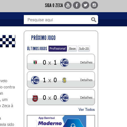
SIGA O ZECA
PRÓXIMO JOGO
ÚLTIMOS JOGOS
Profissional
Base
Sub-20
0
x
1
Detalhes
1
x
0
Detalhes
 veio
lo contra
an
0
x
0
Detalhes
e, um
o Zeca à
Ver Todos
.
a
via sido