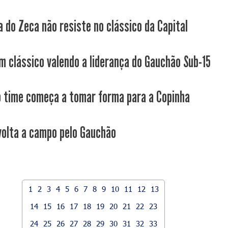
a do Zeca não resiste no clássico da Capital
m clássico valendo a liderança do Gauchão Sub-15
 time começa a tomar forma para a Copinha
volta a campo pelo Gauchão
1
2
3
4
5
6
7
8
9
10
11
12
13
14
15
16
17
18
19
20
21
22
23
24
25
26
27
28
29
30
31
32
33