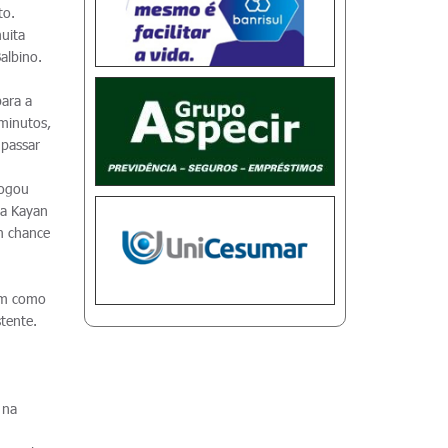
to.
muita
albino.
para a
 minutos,
 passar
Jogou
ra Kayan
m chance
sim como
tente.
 na