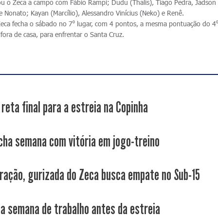
ou o Zeca a campo com Fábio Rampi; Dudu (Thalis), Tiago Pedra, Jadson 
e Nonato; Kayan (Marcílio), Alessandro Vinícius (Neko) e Renê.
Zeca fecha o sábado no 7⁰ lugar, com 4 pontos, a mesma pontuação do 4⁰ 
fora de casa, para enfrentar o Santa Cruz.
reta final para a estreia na Copinha
cha semana com vitória em jogo-treino
ração, gurizada do Zeca busca empate no Sub-15
a semana de trabalho antes da estreia