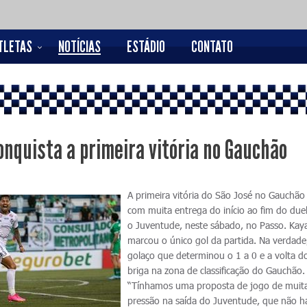
TLETAS
NOTÍCIAS
ESTÁDIO
CONTATO
onquista a primeira vitória no Gauchão
A primeira vitória do São José no Gauchão
com muita entrega do início ao fim do due
o Juventude, neste sábado, no Passo. Kay
marcou o único gol da partida. Na verdad
golaço que determinou o 1 a 0 e a volta d
briga na zona de classificação do Gauchão
“Tínhamos uma proposta de jogo de muit
pressão na saída do Juventude, que não ha