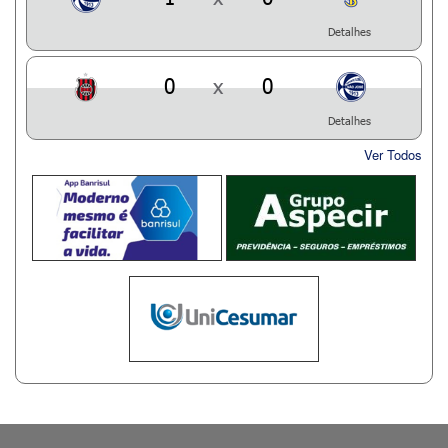
Detalhes
0
x
0
Detalhes
Ver Todos