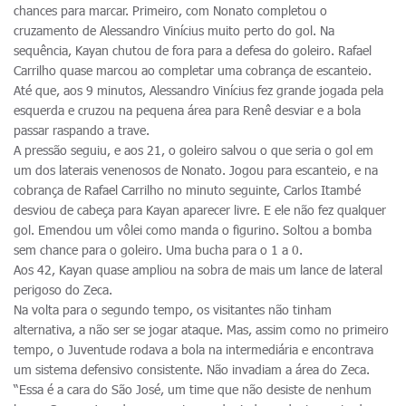
chances para marcar. Primeiro, com Nonato completou o
cruzamento de Alessandro Vinícius muito perto do gol. Na
sequência, Kayan chutou de fora para a defesa do goleiro. Rafael
Carrilho quase marcou ao completar uma cobrança de escanteio.
Até que, aos 9 minutos, Alessandro Vinícius fez grande jogada pela
esquerda e cruzou na pequena área para Renê desviar e a bola
passar raspando a trave.
A pressão seguiu, e aos 21, o goleiro salvou o que seria o gol em
um dos laterais venenosos de Nonato. Jogou para escanteio, e na
cobrança de Rafael Carrilho no minuto seguinte, Carlos Itambé
desviou de cabeça para Kayan aparecer livre. E ele não fez qualquer
gol. Emendou um vôlei como manda o figurino. Soltou a bomba
sem chance para o goleiro. Uma bucha para o 1 a 0.
Aos 42, Kayan quase ampliou na sobra de mais um lance de lateral
perigoso do Zeca.
Na volta para o segundo tempo, os visitantes não tinham
alternativa, a não ser se jogar ataque. Mas, assim como no primeiro
tempo, o Juventude rodava a bola na intermediária e encontrava
um sistema defensivo consistente. Não invadiam a área do Zeca.
“Essa é a cara do São José, um time que não desiste de nenhum