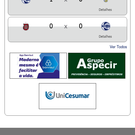
Detalhes
0
x
0
Detalhes
Ver Todos