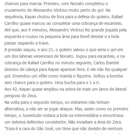
chances para marcar. Primeiro, com Nonato completou o
cruzamento de Alessandro Vinícius muito perto do gol. Na
sequência, Kayan chutou de fora para a defesa do goleiro. Rafael
Carrilho quase marcou ao completar uma cobrança de escanteio.
Até que, aos 9 minutos, Alessandro Vinícius fez grande jogada pela
esquerda e cruzou na pequena área para Renê desviar e a bola
passar raspando a trave.
A pressão seguiu, e aos 21, o goleiro salvou o que seria o gol em
um dos laterais venenosos de Nonato. Jogou para escanteio, e na
cobrança de Rafael Carrilho no minuto seguinte, Carlos Itambé
desviou de cabeça para Kayan aparecer livre. E ele não fez qualquer
gol. Emendou um vôlei como manda o figurino. Soltou a bomba
sem chance para o goleiro. Uma bucha para o 1 a 0.
Aos 42, Kayan quase ampliou na sobra de mais um lance de lateral
perigoso do Zeca.
Na volta para o segundo tempo, os visitantes não tinham
alternativa, a não ser se jogar ataque. Mas, assim como no primeiro
tempo, o Juventude rodava a bola na intermediária e encontrava
um sistema defensivo consistente. Não invadiam a área do Zeca.
“Essa é a cara do São José, um time que não desiste de nenhum