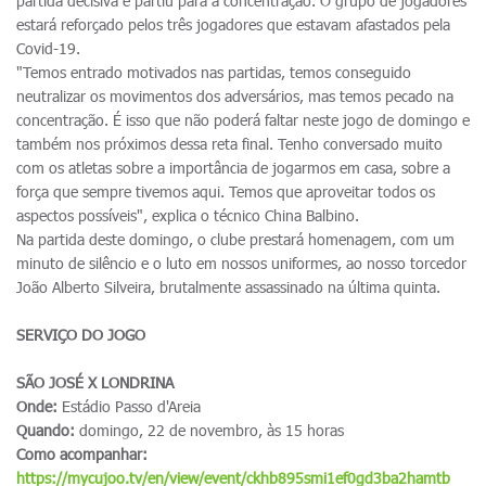
partida decisiva e partiu para a concentração. O grupo de jogadores
estará reforçado pelos três jogadores que estavam afastados pela
Covid-19.
"Temos entrado motivados nas partidas, temos conseguido
neutralizar os movimentos dos adversários, mas temos pecado na
concentração. É isso que não poderá faltar neste jogo de domingo e
também nos próximos dessa reta final. Tenho conversado muito
com os atletas sobre a importância de jogarmos em casa, sobre a
força que sempre tivemos aqui. Temos que aproveitar todos os
aspectos possíveis", explica o técnico China Balbino.
Na partida deste domingo, o clube prestará homenagem, com um
minuto de silêncio e o luto em nossos uniformes, ao nosso torcedor
João Alberto Silveira, brutalmente assassinado na última quinta.
SERVIÇO DO JOGO
SÃO JOSÉ X LONDRINA
Onde:
Estádio Passo d'Areia
Quando:
domingo, 22 de novembro, às 15 horas
Como acompanhar:
https://mycujoo.tv/en/view/event/ckhb895smi1ef0gd3ba2hamtb