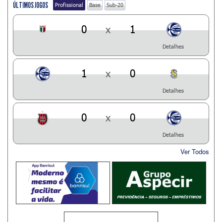
ÚLTIMOS JOGOS
Profissional
Base
Sub-20
0
x
1
Detalhes
1
x
0
Detalhes
0
x
0
Detalhes
Ver Todos