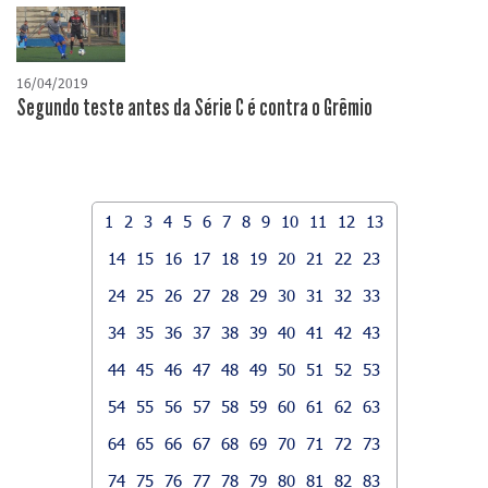
16/04/2019
Segundo teste antes da Série C é contra o Grêmio
1
2
3
4
5
6
7
8
9
10
11
12
13
14
15
16
17
18
19
20
21
22
23
24
25
26
27
28
29
30
31
32
33
34
35
36
37
38
39
40
41
42
43
44
45
46
47
48
49
50
51
52
53
54
55
56
57
58
59
60
61
62
63
64
65
66
67
68
69
70
71
72
73
74
75
76
77
78
79
80
81
82
83