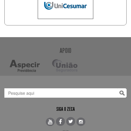
APOIO
SIGA O ZECA