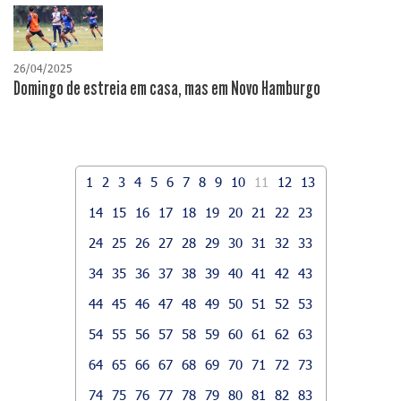
26/04/2025
Domingo de estreia em casa, mas em Novo Hamburgo
1
2
3
4
5
6
7
8
9
10
11
12
13
14
15
16
17
18
19
20
21
22
23
24
25
26
27
28
29
30
31
32
33
34
35
36
37
38
39
40
41
42
43
44
45
46
47
48
49
50
51
52
53
54
55
56
57
58
59
60
61
62
63
64
65
66
67
68
69
70
71
72
73
74
75
76
77
78
79
80
81
82
83