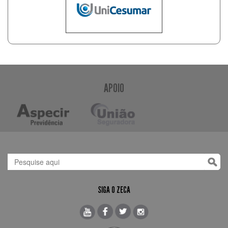
APOIO
SIGA O ZECA