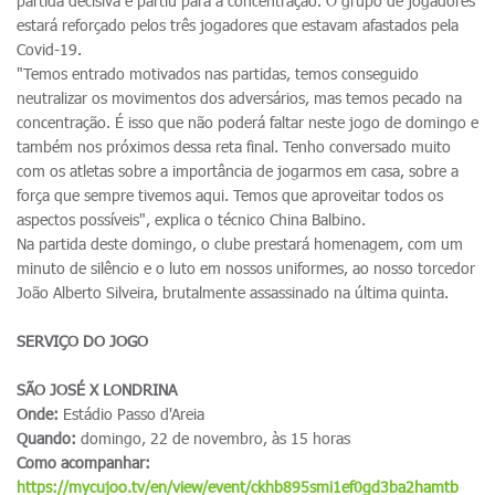
partida decisiva e partiu para a concentração. O grupo de jogadores
estará reforçado pelos três jogadores que estavam afastados pela
Covid-19.
"Temos entrado motivados nas partidas, temos conseguido
neutralizar os movimentos dos adversários, mas temos pecado na
concentração. É isso que não poderá faltar neste jogo de domingo e
também nos próximos dessa reta final. Tenho conversado muito
com os atletas sobre a importância de jogarmos em casa, sobre a
força que sempre tivemos aqui. Temos que aproveitar todos os
aspectos possíveis", explica o técnico China Balbino.
Na partida deste domingo, o clube prestará homenagem, com um
minuto de silêncio e o luto em nossos uniformes, ao nosso torcedor
João Alberto Silveira, brutalmente assassinado na última quinta.
SERVIÇO DO JOGO
SÃO JOSÉ X LONDRINA
Onde:
Estádio Passo d'Areia
Quando:
domingo, 22 de novembro, às 15 horas
Como acompanhar:
https://mycujoo.tv/en/view/event/ckhb895smi1ef0gd3ba2hamtb