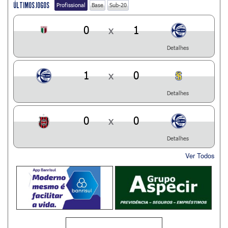
ÚLTIMOS JOGOS
Profissional
Base
Sub-20
0
x
1
Detalhes
1
x
0
Detalhes
0
x
0
Detalhes
Ver Todos