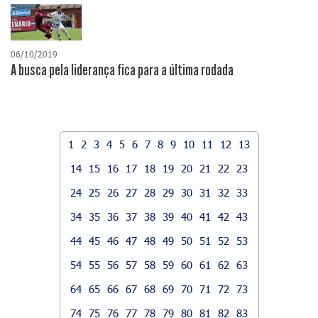
06/10/2019
A busca pela liderança fica para a última rodada
1
2
3
4
5
6
7
8
9
10
11
12
13
14
15
16
17
18
19
20
21
22
23
24
25
26
27
28
29
30
31
32
33
34
35
36
37
38
39
40
41
42
43
44
45
46
47
48
49
50
51
52
53
54
55
56
57
58
59
60
61
62
63
64
65
66
67
68
69
70
71
72
73
74
75
76
77
78
79
80
81
82
83