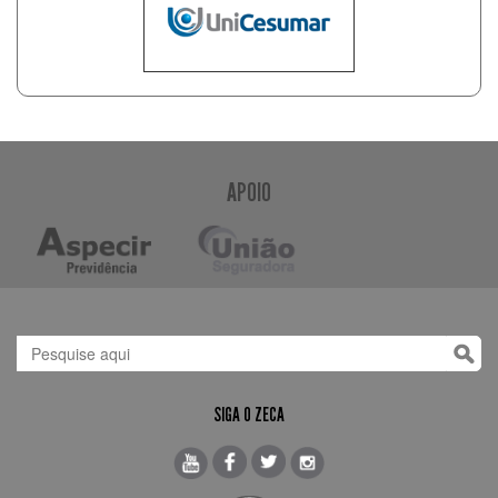
APOIO
SIGA O ZECA