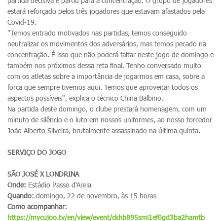
partida decisiva e partiu para a concentração. O grupo de jogadores
estará reforçado pelos três jogadores que estavam afastados pela
Covid-19.
"Temos entrado motivados nas partidas, temos conseguido
neutralizar os movimentos dos adversários, mas temos pecado na
concentração. É isso que não poderá faltar neste jogo de domingo e
também nos próximos dessa reta final. Tenho conversado muito
com os atletas sobre a importância de jogarmos em casa, sobre a
força que sempre tivemos aqui. Temos que aproveitar todos os
aspectos possíveis", explica o técnico China Balbino.
Na partida deste domingo, o clube prestará homenagem, com um
minuto de silêncio e o luto em nossos uniformes, ao nosso torcedor
João Alberto Silveira, brutalmente assassinado na última quinta.
SERVIÇO DO JOGO
SÃO JOSÉ X LONDRINA
Onde:
Estádio Passo d'Areia
Quando:
domingo, 22 de novembro, às 15 horas
Como acompanhar:
https://mycujoo.tv/en/view/event/ckhb895smi1ef0gd3ba2hamtb