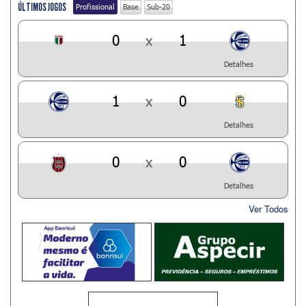
ÚLTIMOS JOGOS
Profissional
Base
Sub-20
0
x
1
Detalhes
1
x
0
Detalhes
0
x
0
Detalhes
Ver Todos