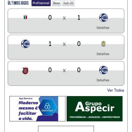
ÚLTIMOS JOGOS
Profissional
Base
Sub-20
0
x
1
Detalhes
1
x
0
Detalhes
0
x
0
Detalhes
Ver Todos