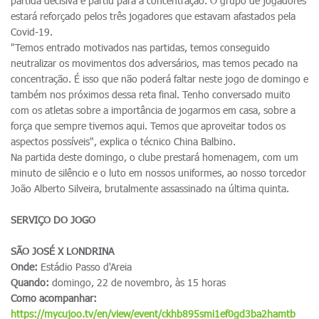
partida decisiva e partiu para a concentração. O grupo de jogadores
estará reforçado pelos três jogadores que estavam afastados pela
Covid-19.
"Temos entrado motivados nas partidas, temos conseguido
neutralizar os movimentos dos adversários, mas temos pecado na
concentração. É isso que não poderá faltar neste jogo de domingo e
também nos próximos dessa reta final. Tenho conversado muito
com os atletas sobre a importância de jogarmos em casa, sobre a
força que sempre tivemos aqui. Temos que aproveitar todos os
aspectos possíveis", explica o técnico China Balbino.
Na partida deste domingo, o clube prestará homenagem, com um
minuto de silêncio e o luto em nossos uniformes, ao nosso torcedor
João Alberto Silveira, brutalmente assassinado na última quinta.
SERVIÇO DO JOGO
SÃO JOSÉ X LONDRINA
Onde:
Estádio Passo d'Areia
Quando:
domingo, 22 de novembro, às 15 horas
Como acompanhar:
https://mycujoo.tv/en/view/event/ckhb895smi1ef0gd3ba2hamtb