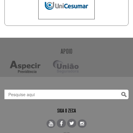
APOIO
SIGA O ZECA