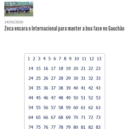
14/03/2020
Zeca encara o Internacional para manter a boa fase no Gauchão
1
2
3
4
5
6
7
8
9
10
11
12
13
14
15
16
17
18
19
20
21
22
23
24
25
26
27
28
29
30
31
32
33
34
35
36
37
38
39
40
41
42
43
44
45
46
47
48
49
50
51
52
53
54
55
56
57
58
59
60
61
62
63
64
65
66
67
68
69
70
71
72
73
74
75
76
77
78
79
80
81
82
83