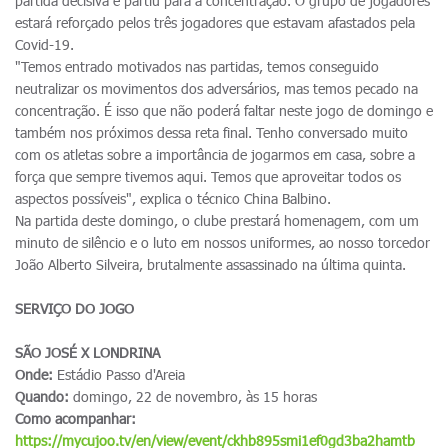
partida decisiva e partiu para a concentração. O grupo de jogadores
estará reforçado pelos três jogadores que estavam afastados pela
Covid-19.
"Temos entrado motivados nas partidas, temos conseguido
neutralizar os movimentos dos adversários, mas temos pecado na
concentração. É isso que não poderá faltar neste jogo de domingo e
também nos próximos dessa reta final. Tenho conversado muito
com os atletas sobre a importância de jogarmos em casa, sobre a
força que sempre tivemos aqui. Temos que aproveitar todos os
aspectos possíveis", explica o técnico China Balbino.
Na partida deste domingo, o clube prestará homenagem, com um
minuto de silêncio e o luto em nossos uniformes, ao nosso torcedor
João Alberto Silveira, brutalmente assassinado na última quinta.
SERVIÇO DO JOGO
SÃO JOSÉ X LONDRINA
Onde:
Estádio Passo d'Areia
Quando:
domingo, 22 de novembro, às 15 horas
Como acompanhar:
https://mycujoo.tv/en/view/event/ckhb895smi1ef0gd3ba2hamtb