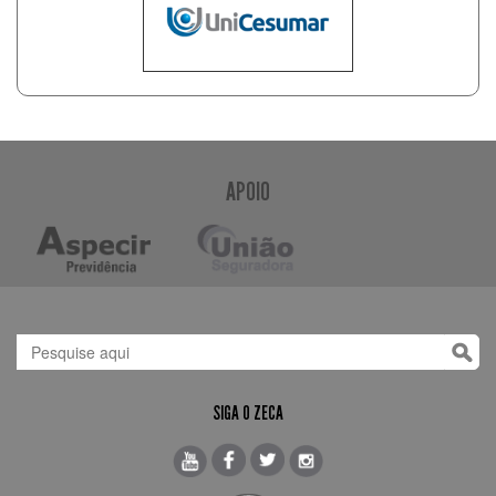
APOIO
SIGA O ZECA