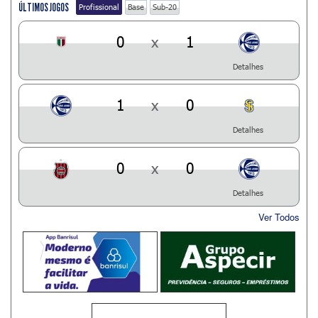
ÚLTIMOS JOGOS
Profissional
Base
Sub-20
0
x
1
Detalhes
1
x
0
Detalhes
0
x
0
Detalhes
Ver Todos