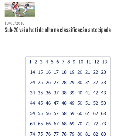
18/05/2018
Sub-20 vai a Ivoti de olho na classificação antecipada
1
2
3
4
5
6
7
8
9
10
11
12
13
14
15
16
17
18
19
20
21
22
23
24
25
26
27
28
29
30
31
32
33
34
35
36
37
38
39
40
41
42
43
44
45
46
47
48
49
50
51
52
53
54
55
56
57
58
59
60
61
62
63
64
65
66
67
68
69
70
71
72
73
74
75
76
77
78
79
80
81
82
83