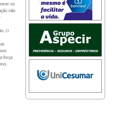
recer os
uação não
r
ão. O
mas
imos
a força
ino.