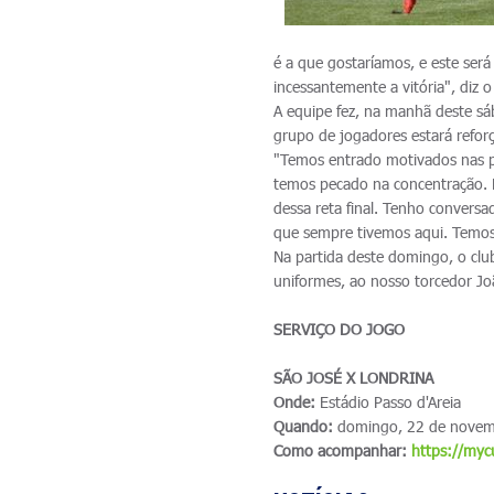
é a que gostaríamos, e este ser
incessantemente a vitória", diz o
A equipe fez, na manhã deste sáb
grupo de jogadores estará refor
"Temos entrado motivados nas p
temos pecado na concentração. 
dessa reta final. Tenho convers
que sempre tivemos aqui. Temos q
Na partida deste domingo, o cl
uniformes, ao nosso torcedor Joã
SERVIÇO DO JOGO
SÃO JOSÉ X LONDRINA
Onde:
Estádio Passo d'Areia
Quando:
domingo, 22 de novem
Como acompanhar:
https://my