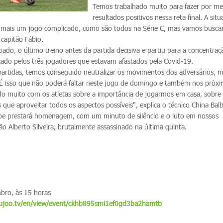
Temos trabalhado muito para fazer por me
resultados positivos nessa reta final. A sit
á mais um jogo complicado, como são todos na Série C, mas vamos busca
 capitão Fábio.
ado, o último treino antes da partida decisiva e partiu para a concentraç
çado pelos três jogadores que estavam afastados pela Covid-19.
artidas, temos conseguido neutralizar os movimentos dos adversários, 
É isso que não poderá faltar neste jogo de domingo e também nos próx
ado muito com os atletas sobre a importância de jogarmos em casa, sobre 
ue aproveitar todos os aspectos possíveis", explica o técnico China Balb
ube prestará homenagem, com um minuto de silêncio e o luto em nossos
o Alberto Silveira, brutalmente assassinado na última quinta.
bro, às 15 horas
cujoo.tv/en/view/event/ckhb895smi1ef0gd3ba2hamtb