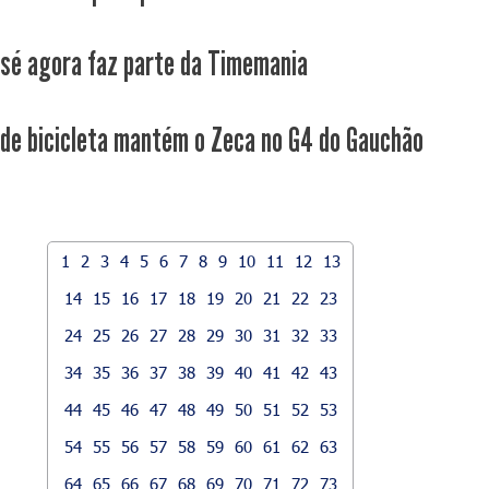
osé agora faz parte da Timemania
 de bicicleta mantém o Zeca no G4 do Gauchão
1
2
3
4
5
6
7
8
9
10
11
12
13
14
15
16
17
18
19
20
21
22
23
24
25
26
27
28
29
30
31
32
33
34
35
36
37
38
39
40
41
42
43
44
45
46
47
48
49
50
51
52
53
54
55
56
57
58
59
60
61
62
63
64
65
66
67
68
69
70
71
72
73