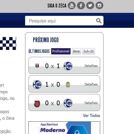
SIGA O ZECA
PRÓXIMO JOGO
ÚLTIMOS JOGOS
Profissional
Base
Sub-20
0
x
1
Detalhes
1
x
0
Detalhes
er!
ampo
ingo, no
0
x
0
Detalhes
jogos
Ver Todos
, o Zeca
 opção.