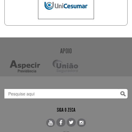
APOIO
SIGA O ZECA