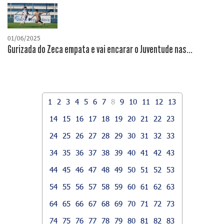
01/06/2025
Gurizada do Zeca empata e vai encarar o Juventude nas...
1
2
3
4
5
6
7
8
9
10
11
12
13
14
15
16
17
18
19
20
21
22
23
24
25
26
27
28
29
30
31
32
33
34
35
36
37
38
39
40
41
42
43
44
45
46
47
48
49
50
51
52
53
54
55
56
57
58
59
60
61
62
63
64
65
66
67
68
69
70
71
72
73
74
75
76
77
78
79
80
81
82
83