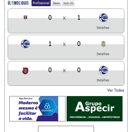
ÚLTIMOS JOGOS
Profissional
Base
Sub-20
0
x
1
Detalhes
1
x
0
Detalhes
0
x
0
Detalhes
Ver Todos