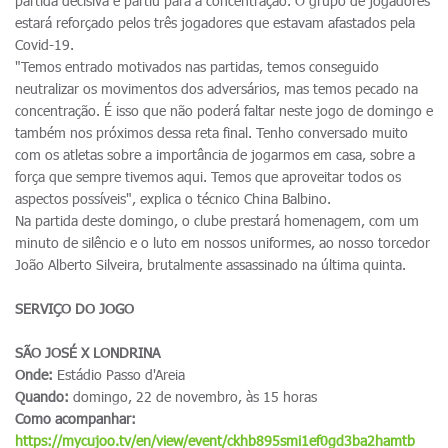
partida decisiva e partiu para a concentração. O grupo de jogadores
estará reforçado pelos três jogadores que estavam afastados pela
Covid-19.
"Temos entrado motivados nas partidas, temos conseguido
neutralizar os movimentos dos adversários, mas temos pecado na
concentração. É isso que não poderá faltar neste jogo de domingo e
também nos próximos dessa reta final. Tenho conversado muito
com os atletas sobre a importância de jogarmos em casa, sobre a
força que sempre tivemos aqui. Temos que aproveitar todos os
aspectos possíveis", explica o técnico China Balbino.
Na partida deste domingo, o clube prestará homenagem, com um
minuto de silêncio e o luto em nossos uniformes, ao nosso torcedor
João Alberto Silveira, brutalmente assassinado na última quinta.
SERVIÇO DO JOGO
SÃO JOSÉ X LONDRINA
Onde:
Estádio Passo d'Areia
Quando:
domingo, 22 de novembro, às 15 horas
Como acompanhar:
https://mycujoo.tv/en/view/event/ckhb895smi1ef0gd3ba2hamtb