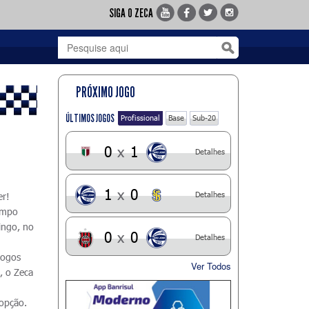
SIGA O ZECA
PRÓXIMO JOGO
ÚLTIMOS JOGOS
Profissional
Base
Sub-20
0
x
1
Detalhes
1
x
0
Detalhes
er!
ampo
ingo, no
0
x
0
Detalhes
jogos
Ver Todos
, o Zeca
 opção.