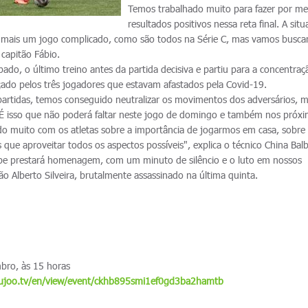
Temos trabalhado muito para fazer por me
resultados positivos nessa reta final. A sit
á mais um jogo complicado, como são todos na Série C, mas vamos busca
 capitão Fábio.
ado, o último treino antes da partida decisiva e partiu para a concentraç
çado pelos três jogadores que estavam afastados pela Covid-19.
artidas, temos conseguido neutralizar os movimentos dos adversários, 
É isso que não poderá faltar neste jogo de domingo e também nos próx
ado muito com os atletas sobre a importância de jogarmos em casa, sobre 
ue aproveitar todos os aspectos possíveis", explica o técnico China Balb
ube prestará homenagem, com um minuto de silêncio e o luto em nossos
o Alberto Silveira, brutalmente assassinado na última quinta.
bro, às 15 horas
cujoo.tv/en/view/event/ckhb895smi1ef0gd3ba2hamtb