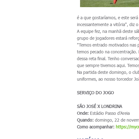
é a que gostaríamos, e este ser
incessantemente a vitória", diz o
A equipe fez, na manhã deste sáb
grupo de jogadores estará refor
"Temos entrado motivados nas p
temos pecado na concentração. 
dessa reta final. Tenho convers
que sempre tivemos aqui. Temos q
Na partida deste domingo, o cl
uniformes, ao nosso torcedor Joã
SERVIÇO DO JOGO
SÃO JOSÉ X LONDRINA
Onde:
Estádio Passo d'Areia
Quando:
domingo, 22 de novem
Como acompanhar:
https://my