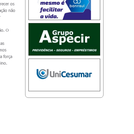
recer os
uação não
r
ão. O
mas
imos
a força
ino.