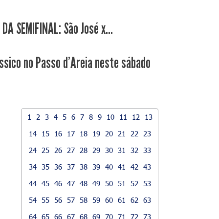
 DA SEMIFINAL: São José x...
ssico no Passo d'Areia neste sábado
1
2
3
4
5
6
7
8
9
10
11
12
13
14
15
16
17
18
19
20
21
22
23
24
25
26
27
28
29
30
31
32
33
34
35
36
37
38
39
40
41
42
43
44
45
46
47
48
49
50
51
52
53
54
55
56
57
58
59
60
61
62
63
64
65
66
67
68
69
70
71
72
73