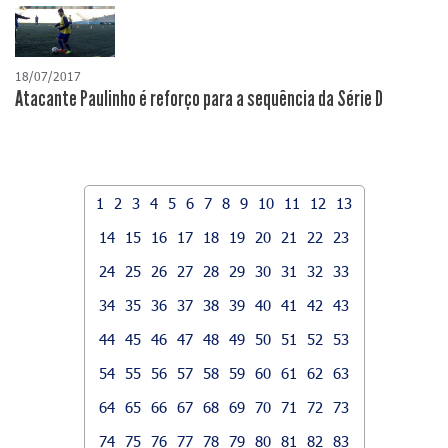
18/07/2017
Atacante Paulinho é reforço para a sequência da Série D
1
2
3
4
5
6
7
8
9
10
11
12
13
14
15
16
17
18
19
20
21
22
23
24
25
26
27
28
29
30
31
32
33
34
35
36
37
38
39
40
41
42
43
44
45
46
47
48
49
50
51
52
53
54
55
56
57
58
59
60
61
62
63
64
65
66
67
68
69
70
71
72
73
74
75
76
77
78
79
80
81
82
83