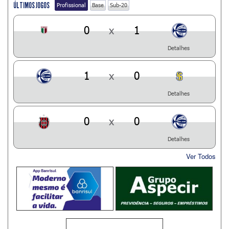
ÚLTIMOS JOGOS
Profissional
Base
Sub-20
0
x
1
Detalhes
1
x
0
Detalhes
0
x
0
Detalhes
Ver Todos