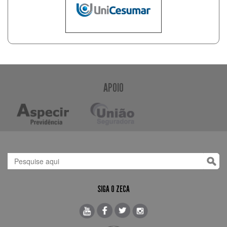
APOIO
SIGA O ZECA