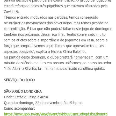
partida decisiva e partiu para a concentração. O grupo de jogadores
estará reforçado pelos três jogadores que estavam afastados pela
Covid-19.
"Temos entrado motivados nas partidas, temos conseguido
neutralizar os movimentos dos adversários, mas temos pecado na
concentração. É isso que não poderá faltar neste jogo de domingo e
também nos próximos dessa reta final. Tenho conversado muito
com os atletas sobre a importância de jogarmos em casa, sobre a
força que sempre tivemos aqui. Temos que aproveitar todos os
aspectos possíveis", explica o técnico China Balbino.
Na partida deste domingo, o clube prestará homenagem, com um
minuto de silêncio e o luto em nossos uniformes, ao nosso torcedor
João Alberto Silveira, brutalmente assassinado na última quinta.
SERVIÇO DO JOGO
SÃO JOSÉ X LONDRINA
Onde:
Estádio Passo d'Areia
Quando:
domingo, 22 de novembro, às 15 horas
Como acompanhar:
https://mycujoo.tv/en/view/event/ckhb895smi1ef0gd3ba2hamtb