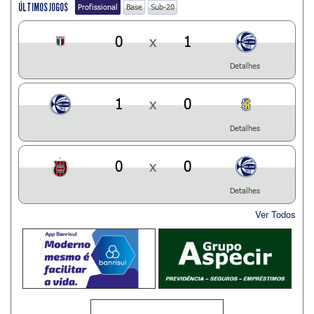
ÚLTIMOS JOGOS
Profissional
Base
Sub-20
0
x
1
Detalhes
1
x
0
Detalhes
0
x
0
Detalhes
Ver Todos