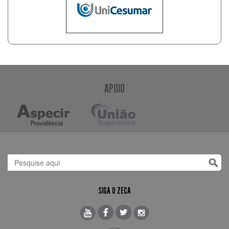
APOIO
SIGA O ZECA