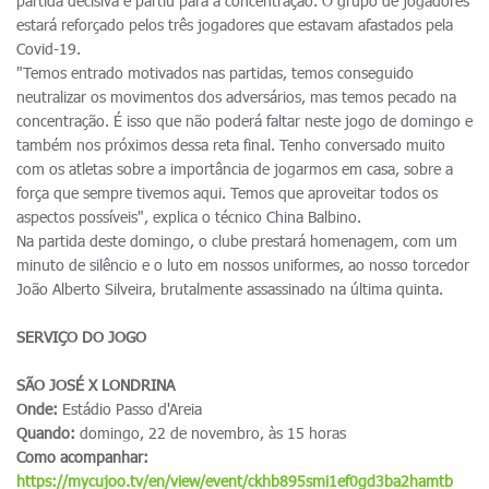
partida decisiva e partiu para a concentração. O grupo de jogadores
estará reforçado pelos três jogadores que estavam afastados pela
Covid-19.
"Temos entrado motivados nas partidas, temos conseguido
neutralizar os movimentos dos adversários, mas temos pecado na
concentração. É isso que não poderá faltar neste jogo de domingo e
também nos próximos dessa reta final. Tenho conversado muito
com os atletas sobre a importância de jogarmos em casa, sobre a
força que sempre tivemos aqui. Temos que aproveitar todos os
aspectos possíveis", explica o técnico China Balbino.
Na partida deste domingo, o clube prestará homenagem, com um
minuto de silêncio e o luto em nossos uniformes, ao nosso torcedor
João Alberto Silveira, brutalmente assassinado na última quinta.
SERVIÇO DO JOGO
SÃO JOSÉ X LONDRINA
Onde:
Estádio Passo d'Areia
Quando:
domingo, 22 de novembro, às 15 horas
Como acompanhar:
https://mycujoo.tv/en/view/event/ckhb895smi1ef0gd3ba2hamtb