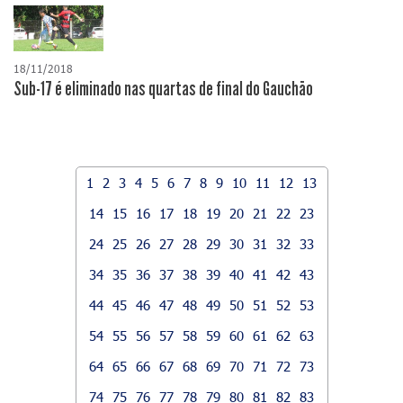
18/11/2018
Sub-17 é eliminado nas quartas de final do Gauchão
1
2
3
4
5
6
7
8
9
10
11
12
13
14
15
16
17
18
19
20
21
22
23
24
25
26
27
28
29
30
31
32
33
34
35
36
37
38
39
40
41
42
43
44
45
46
47
48
49
50
51
52
53
54
55
56
57
58
59
60
61
62
63
64
65
66
67
68
69
70
71
72
73
74
75
76
77
78
79
80
81
82
83