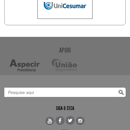
APOIO
SIGA O ZECA