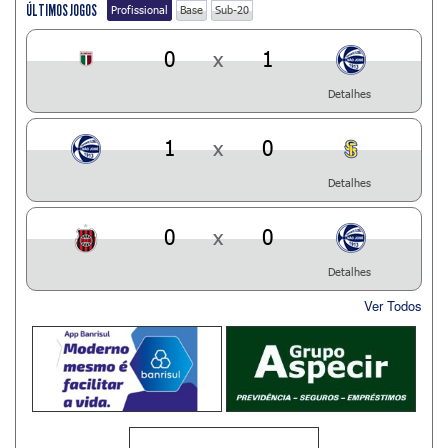
ÚLTIMOS JOGOS
Profissional
Base
Sub-20
0
x
1
Detalhes
1
x
0
Detalhes
0
x
0
Detalhes
Ver Todos