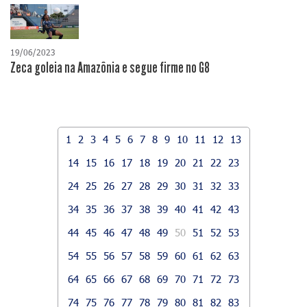
19/06/2023
Zeca goleia na Amazônia e segue firme no G8
1
2
3
4
5
6
7
8
9
10
11
12
13
14
15
16
17
18
19
20
21
22
23
24
25
26
27
28
29
30
31
32
33
34
35
36
37
38
39
40
41
42
43
44
45
46
47
48
49
50
51
52
53
54
55
56
57
58
59
60
61
62
63
64
65
66
67
68
69
70
71
72
73
74
75
76
77
78
79
80
81
82
83