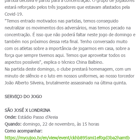
partida decisiva e partiu para a concentração. O grupo de jogadores
estará reforçado pelos três jogadores que estavam afastados pela
Covid-19.
"Temos entrado motivados nas partidas, temos conseguido
neutralizar os movimentos dos adversários, mas temos pecado na
concentração. É isso que não poderá faltar neste jogo de domingo e
também nos próximos dessa reta final. Tenho conversado muito
com os atletas sobre a importância de jogarmos em casa, sobre a
força que sempre tivemos aqui. Temos que aproveitar todos os
aspectos possíveis", explica o técnico China Balbino.
Na partida deste domingo, o clube prestará homenagem, com um
minuto de silêncio e o luto em nossos uniformes, ao nosso torcedor
João Alberto Silveira, brutalmente assassinado na última quinta.
SERVIÇO DO JOGO
SÃO JOSÉ X LONDRINA
Onde:
Estádio Passo d'Areia
Quando:
domingo, 22 de novembro, às 15 horas
Como acompanhar:
https://mycujoo.tv/en/view/event/ckhb895smi1ef0gd3ba2hamtb