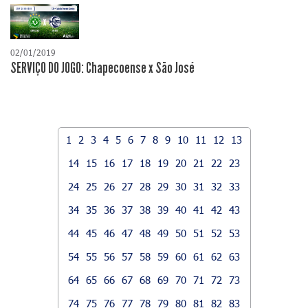
02/01/2019
SERVIÇO DO JOGO: Chapecoense x São José
1
2
3
4
5
6
7
8
9
10
11
12
13
14
15
16
17
18
19
20
21
22
23
24
25
26
27
28
29
30
31
32
33
34
35
36
37
38
39
40
41
42
43
44
45
46
47
48
49
50
51
52
53
54
55
56
57
58
59
60
61
62
63
64
65
66
67
68
69
70
71
72
73
74
75
76
77
78
79
80
81
82
83