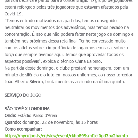
partida decisiva e partiu para a concentração. O grupo de jogadores
estará reforçado pelos três jogadores que estavam afastados pela
Covid-19.
"Temos entrado motivados nas partidas, temos conseguido
neutralizar os movimentos dos adversários, mas temos pecado na
concentração. É isso que não poderá faltar neste jogo de domingo e
também nos próximos dessa reta final. Tenho conversado muito
com os atletas sobre a importância de jogarmos em casa, sobre a
força que sempre tivemos aqui. Temos que aproveitar todos os
aspectos possíveis", explica o técnico China Balbino.
Na partida deste domingo, o clube prestará homenagem, com um
minuto de silêncio e o luto em nossos uniformes, ao nosso torcedor
João Alberto Silveira, brutalmente assassinado na última quinta.
SERVIÇO DO JOGO
SÃO JOSÉ X LONDRINA
Onde:
Estádio Passo d'Areia
Quando:
domingo, 22 de novembro, às 15 horas
Como acompanhar:
https://mycujoo.tv/en/view/event/ckhb895smi1ef0gd3ba2hamtb