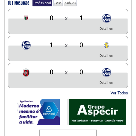
ÚLTIMOS JOGOS
Profissional
Base
Sub-20
0
x
1
Detalhes
1
x
0
Detalhes
0
x
0
Detalhes
Ver Todos