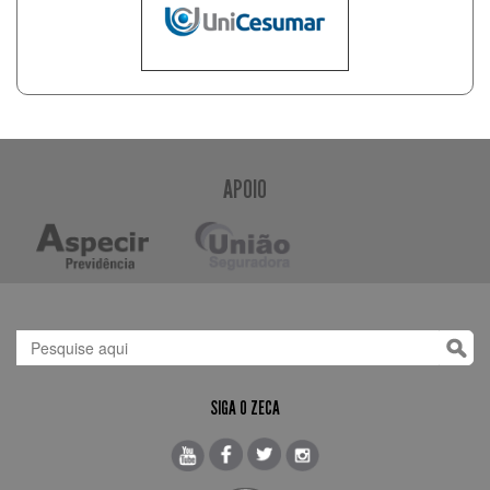
APOIO
SIGA O ZECA