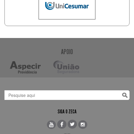
APOIO
SIGA O ZECA