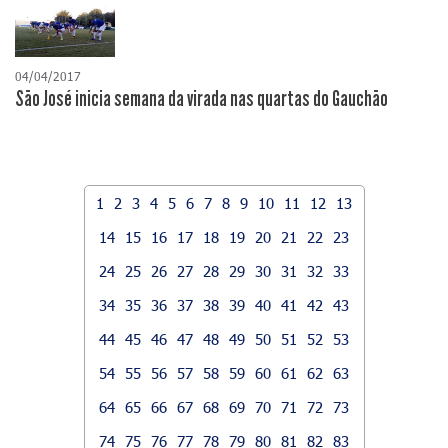
04/04/2017
São José inicia semana da virada nas quartas do Gauchão
1
2
3
4
5
6
7
8
9
10
11
12
13
14
15
16
17
18
19
20
21
22
23
24
25
26
27
28
29
30
31
32
33
34
35
36
37
38
39
40
41
42
43
44
45
46
47
48
49
50
51
52
53
54
55
56
57
58
59
60
61
62
63
64
65
66
67
68
69
70
71
72
73
74
75
76
77
78
79
80
81
82
83