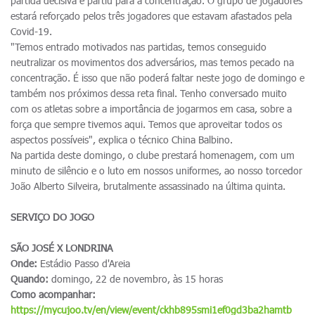
partida decisiva e partiu para a concentração. O grupo de jogadores
estará reforçado pelos três jogadores que estavam afastados pela
Covid-19.
"Temos entrado motivados nas partidas, temos conseguido
neutralizar os movimentos dos adversários, mas temos pecado na
concentração. É isso que não poderá faltar neste jogo de domingo e
também nos próximos dessa reta final. Tenho conversado muito
com os atletas sobre a importância de jogarmos em casa, sobre a
força que sempre tivemos aqui. Temos que aproveitar todos os
aspectos possíveis", explica o técnico China Balbino.
Na partida deste domingo, o clube prestará homenagem, com um
minuto de silêncio e o luto em nossos uniformes, ao nosso torcedor
João Alberto Silveira, brutalmente assassinado na última quinta.
SERVIÇO DO JOGO
SÃO JOSÉ X LONDRINA
Onde:
Estádio Passo d'Areia
Quando:
domingo, 22 de novembro, às 15 horas
Como acompanhar:
https://mycujoo.tv/en/view/event/ckhb895smi1ef0gd3ba2hamtb