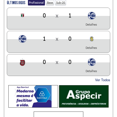
ÚLTIMOS JOGOS
Profissional
Base
Sub-20
0
x
1
Detalhes
1
x
0
Detalhes
0
x
0
Detalhes
Ver Todos