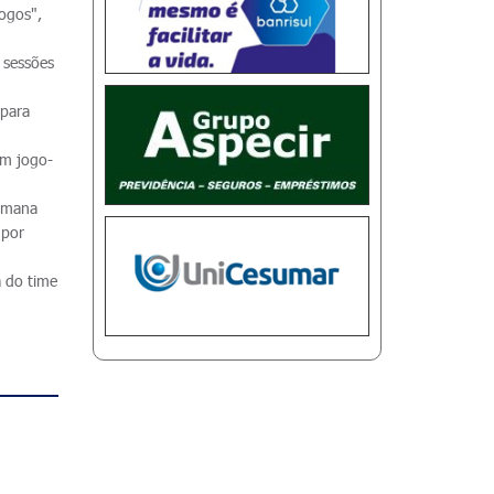
jogos",
s sessões
 para
em jogo-
semana
 por
a do time