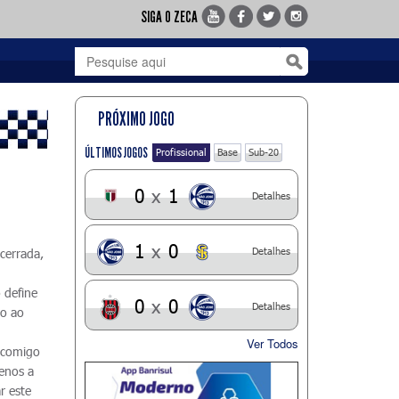
SIGA O ZECA
PRÓXIMO JOGO
ÚLTIMOS JOGOS
Profissional
Base
Sub-20
0
x
1
Detalhes
1
x
0
Detalhes
cerrada,
 define
0
x
0
Detalhes
io ao
Ver Todos
u comigo
enos a
r este