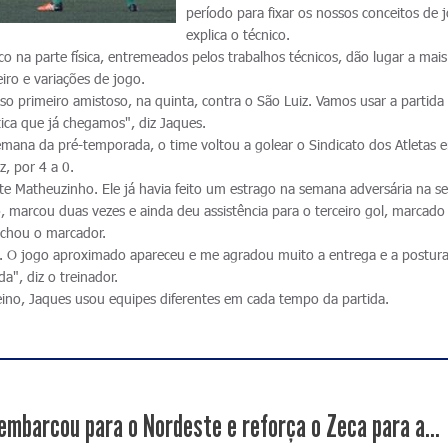
período para fixar os nossos conceitos de 
explica o técnico.
co na parte física, entremeados pelos trabalhos técnicos, dão lugar a mai
iro e variações de jogo.
so primeiro amistoso, na quinta, contra o São Luiz. Vamos usar a partida
tica que já chegamos", diz Jaques.
emana da pré-temporada, o time voltou a golear o Sindicato dos Atletas 
z, por 4 a 0.
nte Matheuzinho. Ele já havia feito um estrago na semana adversária na 
, marcou duas vezes e ainda deu assistência para o terceiro gol, marcado
echou o marcador.
e. O jogo aproximado apareceu e me agradou muito a entrega e a postur
a", diz o treinador.
eino, Jaques usou equipes diferentes em cada tempo da partida.
 embarcou para o Nordeste e reforça o Zeca para a...