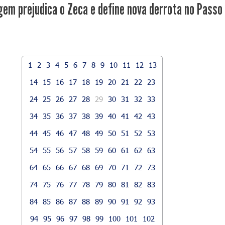
gem prejudica o Zeca e define nova derrota no Passo
1
2
3
4
5
6
7
8
9
10
11
12
13
14
15
16
17
18
19
20
21
22
23
24
25
26
27
28
29
30
31
32
33
34
35
36
37
38
39
40
41
42
43
44
45
46
47
48
49
50
51
52
53
54
55
56
57
58
59
60
61
62
63
64
65
66
67
68
69
70
71
72
73
74
75
76
77
78
79
80
81
82
83
84
85
86
87
88
89
90
91
92
93
94
95
96
97
98
99
100
101
102