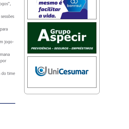
jogos",
s sessões
 para
em jogo-
semana
 por
a do time