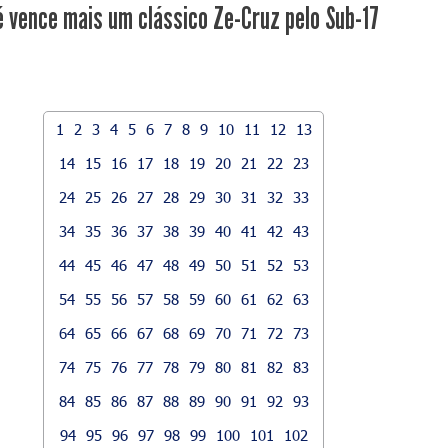
é vence mais um clássico Ze-Cruz pelo Sub-17
1
2
3
4
5
6
7
8
9
10
11
12
13
14
15
16
17
18
19
20
21
22
23
24
25
26
27
28
29
30
31
32
33
34
35
36
37
38
39
40
41
42
43
44
45
46
47
48
49
50
51
52
53
54
55
56
57
58
59
60
61
62
63
64
65
66
67
68
69
70
71
72
73
74
75
76
77
78
79
80
81
82
83
84
85
86
87
88
89
90
91
92
93
94
95
96
97
98
99
100
101
102