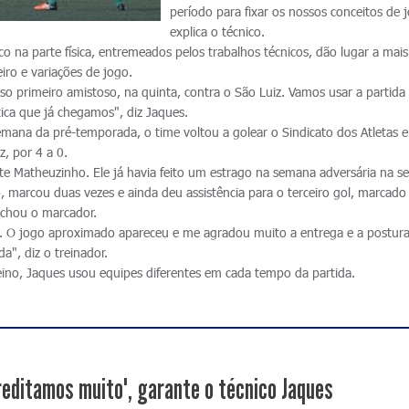
período para fixar os nossos conceitos de 
explica o técnico.
co na parte física, entremeados pelos trabalhos técnicos, dão lugar a mai
iro e variações de jogo.
so primeiro amistoso, na quinta, contra o São Luiz. Vamos usar a partida
tica que já chegamos", diz Jaques.
emana da pré-temporada, o time voltou a golear o Sindicato dos Atletas 
z, por 4 a 0.
nte Matheuzinho. Ele já havia feito um estrago na semana adversária na 
, marcou duas vezes e ainda deu assistência para o terceiro gol, marcado
echou o marcador.
e. O jogo aproximado apareceu e me agradou muito a entrega e a postur
a", diz o treinador.
eino, Jaques usou equipes diferentes em cada tempo da partida.
reditamos muito", garante o técnico Jaques