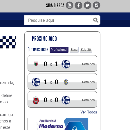
SIGA O ZECA
PRÓXIMO JOGO
ÚLTIMOS JOGOS
Profissional
Base
Sub-20
0
x
1
Detalhes
1
x
0
Detalhes
cerrada,
 define
0
x
0
Detalhes
io ao
Ver Todos
u comigo
enos a
r este