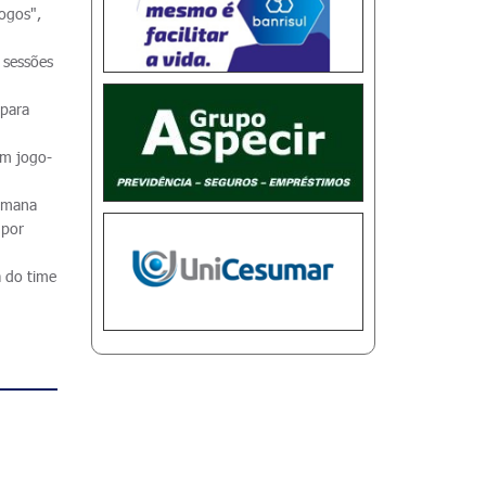
jogos",
s sessões
 para
em jogo-
semana
 por
a do time