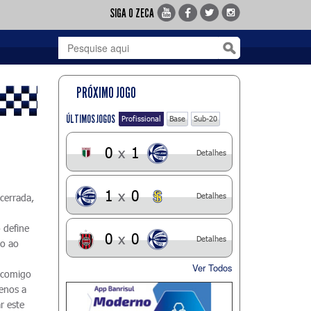
SIGA O ZECA
PRÓXIMO JOGO
ÚLTIMOS JOGOS
Profissional
Base
Sub-20
0
x
1
Detalhes
1
x
0
Detalhes
cerrada,
 define
0
x
0
Detalhes
io ao
Ver Todos
u comigo
enos a
r este