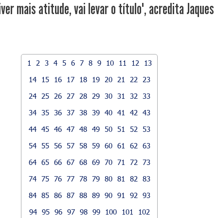
ver mais atitude, vai levar o título", acredita Jaques
1
2
3
4
5
6
7
8
9
10
11
12
13
14
15
16
17
18
19
20
21
22
23
24
25
26
27
28
29
30
31
32
33
34
35
36
37
38
39
40
41
42
43
44
45
46
47
48
49
50
51
52
53
54
55
56
57
58
59
60
61
62
63
64
65
66
67
68
69
70
71
72
73
74
75
76
77
78
79
80
81
82
83
84
85
86
87
88
89
90
91
92
93
94
95
96
97
98
99
100
101
102