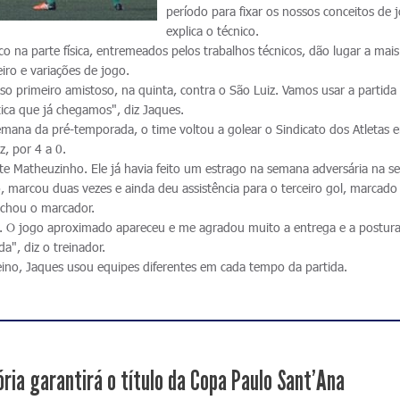
período para fixar os nossos conceitos de 
explica o técnico.
co na parte física, entremeados pelos trabalhos técnicos, dão lugar a mai
iro e variações de jogo.
so primeiro amistoso, na quinta, contra o São Luiz. Vamos usar a partida
tica que já chegamos", diz Jaques.
emana da pré-temporada, o time voltou a golear o Sindicato dos Atletas 
z, por 4 a 0.
nte Matheuzinho. Ele já havia feito um estrago na semana adversária na 
, marcou duas vezes e ainda deu assistência para o terceiro gol, marcado
echou o marcador.
e. O jogo aproximado apareceu e me agradou muito a entrega e a postur
a", diz o treinador.
eino, Jaques usou equipes diferentes em cada tempo da partida.
ória garantirá o título da Copa Paulo Sant'Ana