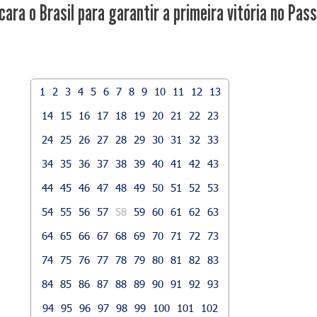
ara o Brasil para garantir a primeira vitória no Pas
1
2
3
4
5
6
7
8
9
10
11
12
13
14
15
16
17
18
19
20
21
22
23
24
25
26
27
28
29
30
31
32
33
34
35
36
37
38
39
40
41
42
43
44
45
46
47
48
49
50
51
52
53
54
55
56
57
58
59
60
61
62
63
64
65
66
67
68
69
70
71
72
73
74
75
76
77
78
79
80
81
82
83
84
85
86
87
88
89
90
91
92
93
94
95
96
97
98
99
100
101
102