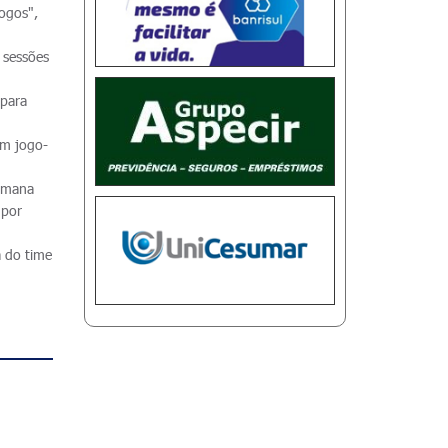
jogos",
s sessões
 para
em jogo-
semana
 por
a do time