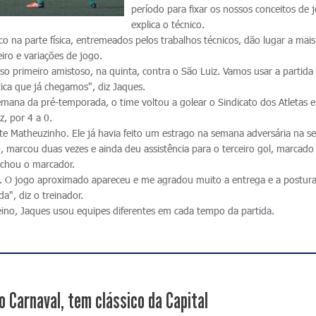
período para fixar os nossos conceitos de 
explica o técnico.
co na parte física, entremeados pelos trabalhos técnicos, dão lugar a mai
iro e variações de jogo.
so primeiro amistoso, na quinta, contra o São Luiz. Vamos usar a partida
tica que já chegamos", diz Jaques.
emana da pré-temporada, o time voltou a golear o Sindicato dos Atletas 
z, por 4 a 0.
nte Matheuzinho. Ele já havia feito um estrago na semana adversária na 
, marcou duas vezes e ainda deu assistência para o terceiro gol, marcado
echou o marcador.
e. O jogo aproximado apareceu e me agradou muito a entrega e a postur
a", diz o treinador.
eino, Jaques usou equipes diferentes em cada tempo da partida.
o Carnaval, tem clássico da Capital