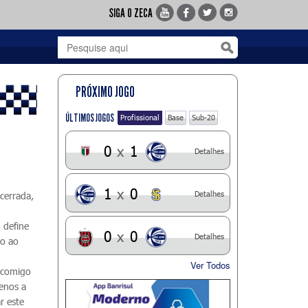
SIGA O ZECA
PRÓXIMO JOGO
ÚLTIMOS JOGOS
Profissional
Base
Sub-20
0
x
1
Detalhes
1
x
0
Detalhes
cerrada,
 define
0
x
0
Detalhes
io ao
Ver Todos
u comigo
enos a
r este