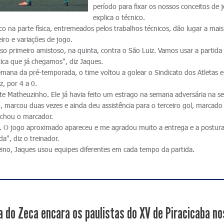
período para fixar os nossos conceitos de 
explica o técnico.
co na parte física, entremeados pelos trabalhos técnicos, dão lugar a mai
iro e variações de jogo.
so primeiro amistoso, na quinta, contra o São Luiz. Vamos usar a partida
tica que já chegamos", diz Jaques.
emana da pré-temporada, o time voltou a golear o Sindicato dos Atletas 
z, por 4 a 0.
nte Matheuzinho. Ele já havia feito um estrago na semana adversária na 
, marcou duas vezes e ainda deu assistência para o terceiro gol, marcado
echou o marcador.
e. O jogo aproximado apareceu e me agradou muito a entrega e a postur
a", diz o treinador.
eino, Jaques usou equipes diferentes em cada tempo da partida.
a do Zeca encara os paulistas do XV de Piracicaba nos