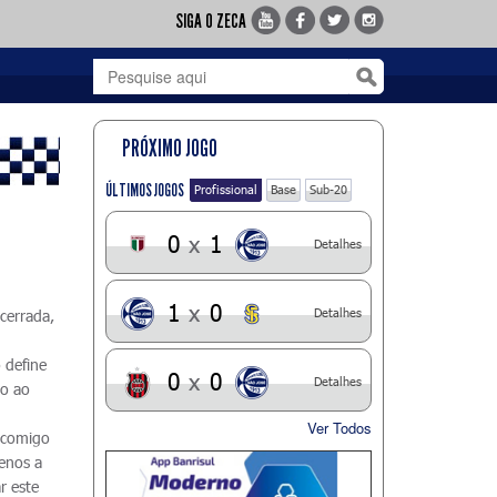
SIGA O ZECA
PRÓXIMO JOGO
ÚLTIMOS JOGOS
Profissional
Base
Sub-20
0
x
1
Detalhes
1
x
0
Detalhes
cerrada,
 define
0
x
0
Detalhes
io ao
Ver Todos
u comigo
enos a
r este