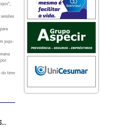
jogos",
s sessões
 para
em jogo-
semana
 por
a do time
...