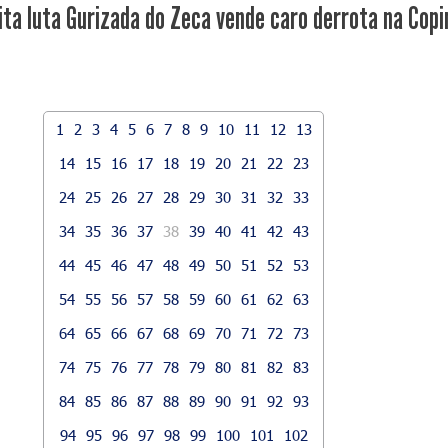
ta luta Gurizada do Zeca vende caro derrota na Copi
1
2
3
4
5
6
7
8
9
10
11
12
13
14
15
16
17
18
19
20
21
22
23
24
25
26
27
28
29
30
31
32
33
34
35
36
37
38
39
40
41
42
43
44
45
46
47
48
49
50
51
52
53
54
55
56
57
58
59
60
61
62
63
64
65
66
67
68
69
70
71
72
73
74
75
76
77
78
79
80
81
82
83
84
85
86
87
88
89
90
91
92
93
94
95
96
97
98
99
100
101
102