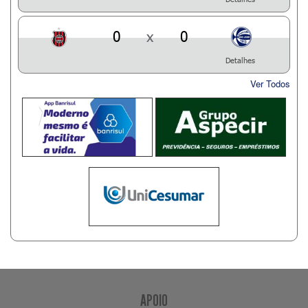
0
x
0
Detalhes
Ver Todos
APOIO