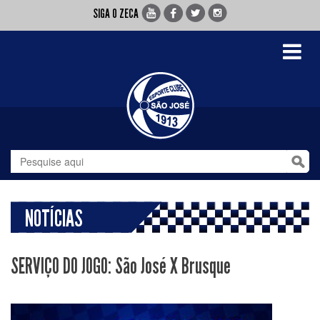
SIGA O ZECA
Toggle
navigati
NOTÍCIAS
SERVIÇO DO JOGO: São José X Brusque