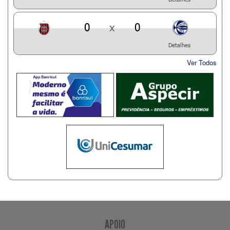
0
x
0
Detalhes
Ver Todos
APOIO