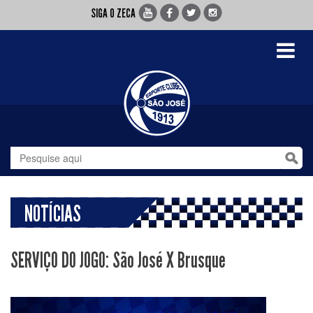
SIGA O ZECA
Toggle
navigati
NOTÍCIAS
SERVIÇO DO JOGO: São José X Brusque