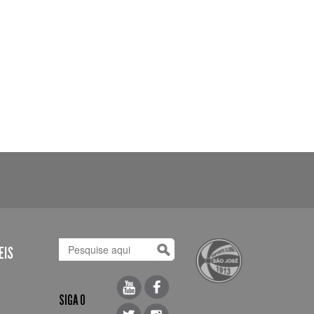
EIS
SIGA O