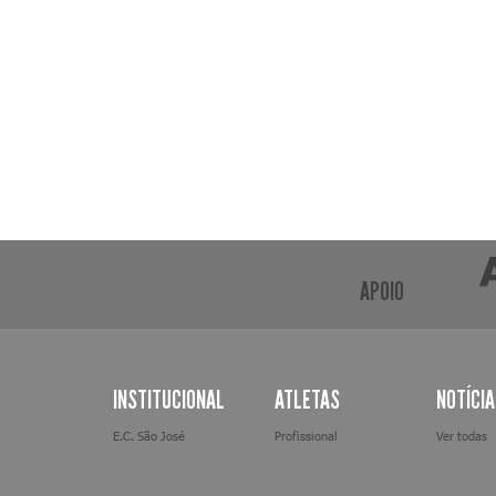
APOIO
INSTITUCIONAL
ATLETAS
NOTÍCI
E.C. São José
Profissional
Ver todas