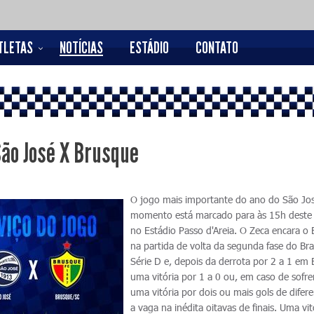
TLETAS
NOTÍCIAS
ESTÁDIO
CONTATO
São José X Brusque
O jogo mais importante do ano do São Jos
momento está marcado para às 15h deste
no Estádio Passo d'Areia. O Zeca encara o
na partida de volta da segunda fase do Bras
Série D e, depois da derrota por 2 a 1 em
uma vitória por 1 a 0 ou, em caso de sofrer
uma vitória por dois ou mais gols de difer
a vaga na inédita oitavas de finais. Uma vit