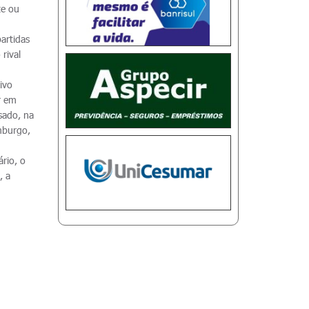
te ou
artidas
rival
ivo
r em
ssado, na
amburgo,
rio, o
, a