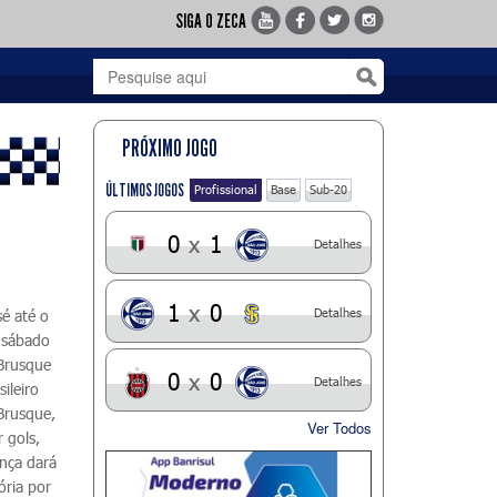
SIGA O ZECA
PRÓXIMO JOGO
ÚLTIMOS JOGOS
Profissional
Base
Sub-20
0
x
1
Detalhes
1
x
0
Detalhes
é até o
 sábado
 Brusque
0
x
0
Detalhes
ileiro
 Brusque,
Ver Todos
 gols,
ença dará
ória por