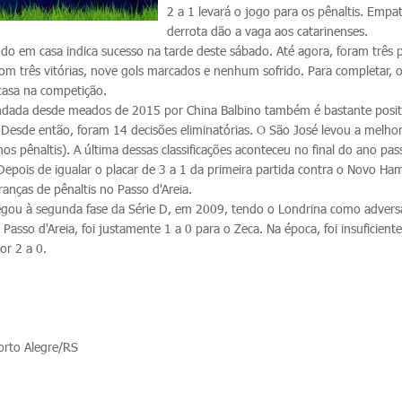
2 a 1 levará o jogo para os pênaltis. Empa
derrota dão a vaga aos catarinenses.
do em casa indica sucesso na tarde deste sábado. Até agora, foram três p
com três vitórias, nove gols marcados e nenhum sofrido. Para completar, o 
casa na competição.
ada desde meados de 2015 por China Balbino também é bastante posit
Desde então, foram 14 decisões eliminatórias. O São José levou a melho
nos pênaltis). A última dessas classificações aconteceu no final do ano pa
Depois de igualar o placar de 3 a 1 da primeira partida contra o Novo H
anças de pênaltis no Passo d'Areia.
egou à segunda fase da Série D, em 2009, tendo o Londrina como adversá
 Passo d'Areia, foi justamente 1 a 0 para o Zeca. Na época, foi insuficiente
por 2 a 0.
orto Alegre/RS