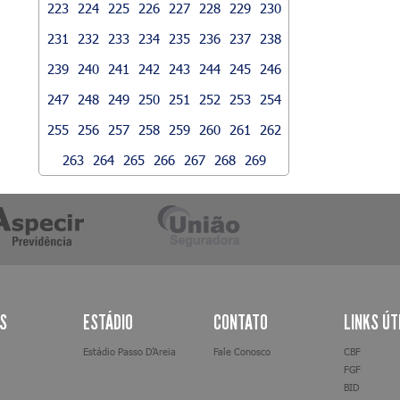
223
224
225
226
227
228
229
230
231
232
233
234
235
236
237
238
239
240
241
242
243
244
245
246
247
248
249
250
251
252
253
254
255
256
257
258
259
260
261
262
263
264
265
266
267
268
269
AS
ESTÁDIO
CONTATO
LINKS ÚT
Estádio Passo D’Areia
Fale Conosco
CBF
FGF
BID