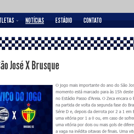
TLETAS
NOTÍCIAS
ESTÁDIO
CONTATO
São José X Brusque
O jogo mais importante do ano do São Jos
momento está marcado para às 15h deste
no Estádio Passo d'Areia. O Zeca encara o
na partida de volta da segunda fase do Bras
Série D e, depois da derrota por 2 a 1 em
uma vitória por 1 a 0 ou, em caso de sofrer
uma vitória por dois ou mais gols de difer
a vaga na inédita oitavas de finais. Uma vit