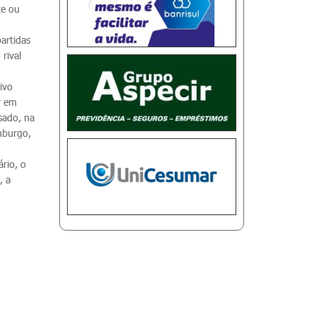
te ou
artidas
rival
ivo
r em
ssado, na
amburgo,
rio, o
, a