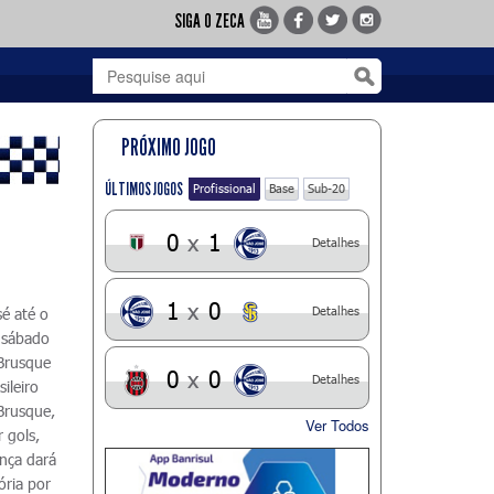
SIGA O ZECA
PRÓXIMO JOGO
ÚLTIMOS JOGOS
Profissional
Base
Sub-20
0
x
1
Detalhes
1
x
0
Detalhes
é até o
 sábado
 Brusque
0
x
0
Detalhes
ileiro
 Brusque,
Ver Todos
 gols,
ença dará
ória por