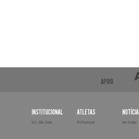
APOIO
INSTITUCIONAL
ATLETAS
NOTÍCI
E.C. São José
Profissional
Ver todas