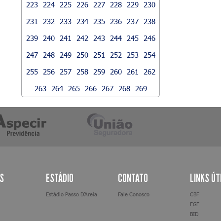
223
224
225
226
227
228
229
230
231
232
233
234
235
236
237
238
239
240
241
242
243
244
245
246
247
248
249
250
251
252
253
254
255
256
257
258
259
260
261
262
263
264
265
266
267
268
269
AS
ESTÁDIO
CONTATO
LINKS ÚT
Estádio Passo D’Areia
Fale Conosco
CBF
FGF
BID