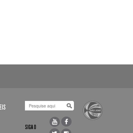
EIS
SIGA O