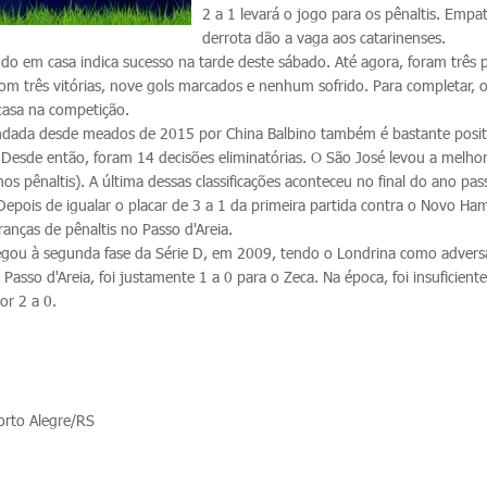
2 a 1 levará o jogo para os pênaltis. Empa
derrota dão a vaga aos catarinenses.
do em casa indica sucesso na tarde deste sábado. Até agora, foram três p
com três vitórias, nove gols marcados e nenhum sofrido. Para completar, o 
casa na competição.
ada desde meados de 2015 por China Balbino também é bastante posit
Desde então, foram 14 decisões eliminatórias. O São José levou a melho
nos pênaltis). A última dessas classificações aconteceu no final do ano pa
Depois de igualar o placar de 3 a 1 da primeira partida contra o Novo H
anças de pênaltis no Passo d'Areia.
egou à segunda fase da Série D, em 2009, tendo o Londrina como adversá
 Passo d'Areia, foi justamente 1 a 0 para o Zeca. Na época, foi insuficiente
por 2 a 0.
orto Alegre/RS