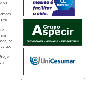
te ou
artidas
rival
ivo
r em
ssado, na
amburgo,
rio, o
, a