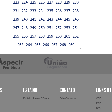
223
224
225
226
227
228
229
230
231
232
233
234
235
236
237
238
239
240
241
242
243
244
245
246
247
248
249
250
251
252
253
254
255
256
257
258
259
260
261
262
263
264
265
266
267
268
269
AS
ESTÁDIO
CONTATO
LINKS ÚT
Estádio Passo D’Areia
Fale Conosco
CBF
FGF
BID