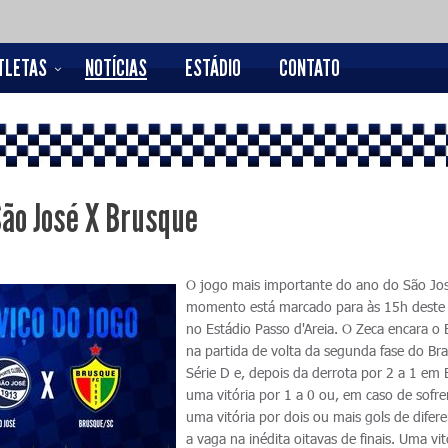
TLETAS
NOTÍCIAS
ESTÁDIO
CONTATO
São José X Brusque
O jogo mais importante do ano do São Jos
momento está marcado para às 15h deste
no Estádio Passo d'Areia. O Zeca encara o
na partida de volta da segunda fase do Bras
Série D e, depois da derrota por 2 a 1 em
uma vitória por 1 a 0 ou, em caso de sofrer
uma vitória por dois ou mais gols de difer
a vaga na inédita oitavas de finais. Uma vit