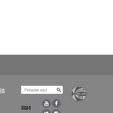
EIS
SIGA O