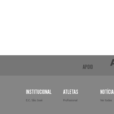
APOIO
INSTITUCIONAL
ATLETAS
NOTÍCI
E.C. São José
Profissional
Ver todas