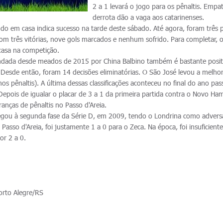
2 a 1 levará o jogo para os pênaltis. Empa
derrota dão a vaga aos catarinenses.
do em casa indica sucesso na tarde deste sábado. Até agora, foram três p
com três vitórias, nove gols marcados e nenhum sofrido. Para completar, o 
casa na competição.
ada desde meados de 2015 por China Balbino também é bastante posit
Desde então, foram 14 decisões eliminatórias. O São José levou a melho
nos pênaltis). A última dessas classificações aconteceu no final do ano pa
Depois de igualar o placar de 3 a 1 da primeira partida contra o Novo H
anças de pênaltis no Passo d'Areia.
egou à segunda fase da Série D, em 2009, tendo o Londrina como adversá
 Passo d'Areia, foi justamente 1 a 0 para o Zeca. Na época, foi insuficiente
por 2 a 0.
orto Alegre/RS