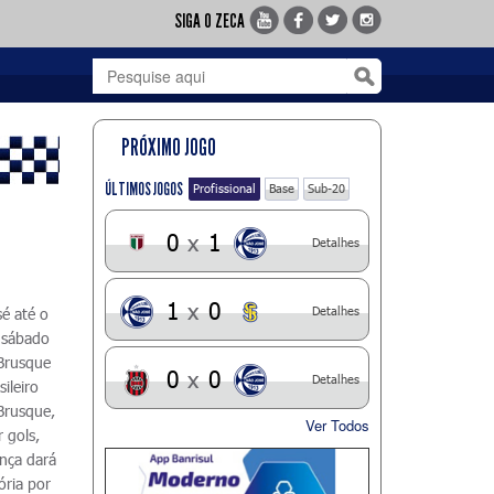
SIGA O ZECA
PRÓXIMO JOGO
ÚLTIMOS JOGOS
Profissional
Base
Sub-20
0
x
1
Detalhes
1
x
0
Detalhes
é até o
 sábado
 Brusque
0
x
0
Detalhes
ileiro
 Brusque,
Ver Todos
 gols,
ença dará
ória por