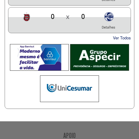
0
x
0
Detalhes
Ver Todos
APOIO