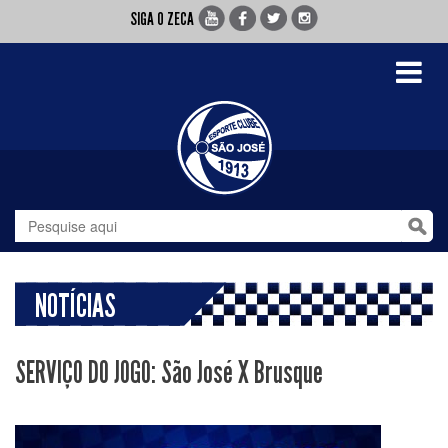
SIGA O ZECA
Toggle
navigati
NOTÍCIAS
SERVIÇO DO JOGO: São José X Brusque