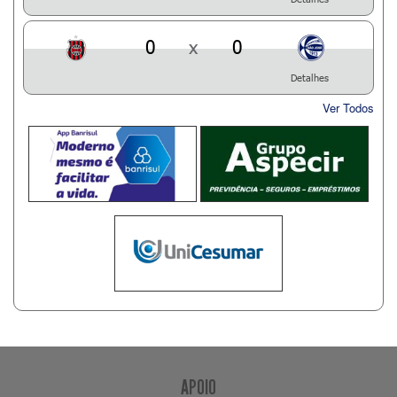
0
x
0
Detalhes
Ver Todos
APOIO