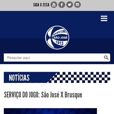
SIGA O ZECA
Toggle
navigati
NOTÍCIAS
SERVIÇO DO JOGO: São José X Brusque