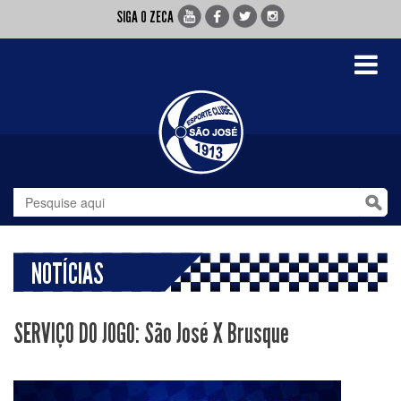
SIGA O ZECA
Toggle
navigati
NOTÍCIAS
SERVIÇO DO JOGO: São José X Brusque