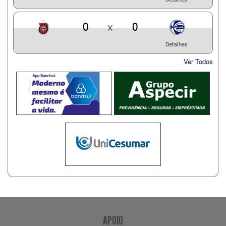
0
x
0
Detalhes
Ver Todos
APOIO