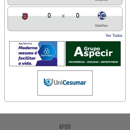
0
x
0
Detalhes
Ver Todos
APOIO