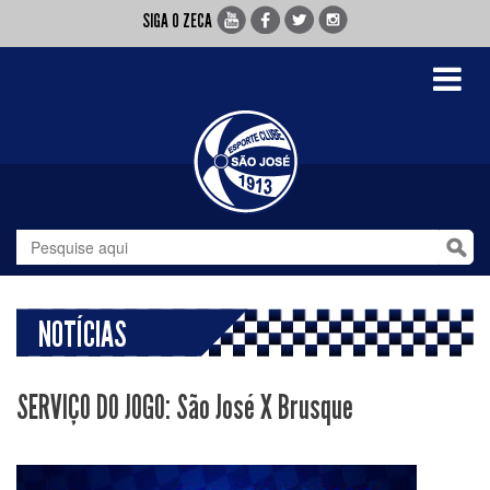
SIGA O ZECA
Toggle
navigati
NOTÍCIAS
SERVIÇO DO JOGO: São José X Brusque