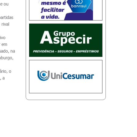
te ou
artidas
rival
ivo
r em
ssado, na
amburgo,
rio, o
, a