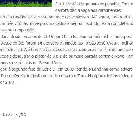
2 a 1 levará o jogo para os pênaltis. Empa
derrota dão a vaga aos catarinenses.
do em casa indica sucesso na tarde deste sábado. Até agora, foram três p
com três vitórias, nove gols marcados e nenhum sofrido. Para completar, o 
casa na competição.
ada desde meados de 2015 por China Balbino também é bastante posit
Desde então, foram 14 decisões eliminatórias. O São José levou a melho
nos pênaltis). A última dessas classificações aconteceu no final do ano pa
Depois de igualar o placar de 3 a 1 da primeira partida contra o Novo H
anças de pênaltis no Passo d'Areia.
egou à segunda fase da Série D, em 2009, tendo o Londrina como adversá
 Passo d'Areia, foi justamente 1 a 0 para o Zeca. Na época, foi insuficiente
por 2 a 0.
orto Alegre/RS