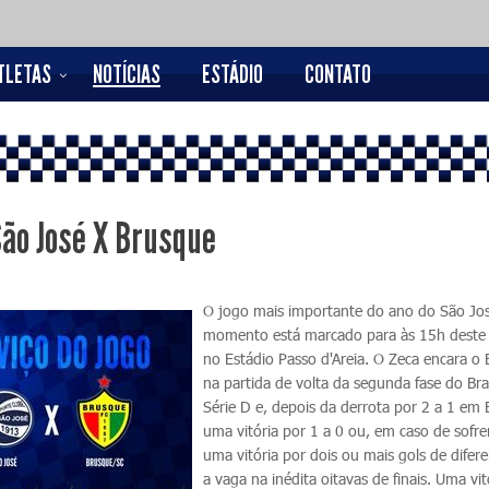
TLETAS
NOTÍCIAS
ESTÁDIO
CONTATO
São José X Brusque
O jogo mais importante do ano do São Jos
momento está marcado para às 15h deste
no Estádio Passo d'Areia. O Zeca encara o
na partida de volta da segunda fase do Bras
Série D e, depois da derrota por 2 a 1 em
uma vitória por 1 a 0 ou, em caso de sofrer
uma vitória por dois ou mais gols de difer
a vaga na inédita oitavas de finais. Uma vit