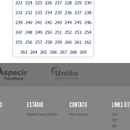
223
224
225
226
227
228
229
230
231
232
233
234
235
236
237
238
239
240
241
242
243
244
245
246
247
248
249
250
251
252
253
254
255
256
257
258
259
260
261
262
263
264
265
266
267
268
269
AS
ESTÁDIO
CONTATO
LINKS ÚT
Estádio Passo D’Areia
Fale Conosco
CBF
FGF
BID