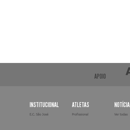
APOIO
INSTITUCIONAL
ATLETAS
NOTÍCI
E.C. São José
Profissional
Ver todas