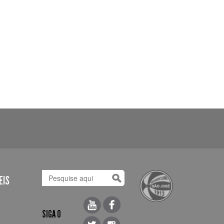
EIS
SIGA O