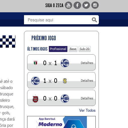
SIGA O ZECA
PRÓXIMO JOGO
ÚLTIMOS JOGOS
Profissional
Base
Sub-20
0
x
1
Detalhes
1
x
0
Detalhes
é até o
 sábado
 Brusque
0
x
0
Detalhes
ileiro
 Brusque,
Ver Todos
 gols,
ença dará
ória por