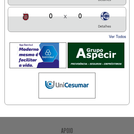
0
x
0
Detalhes
Ver Todos
APOIO