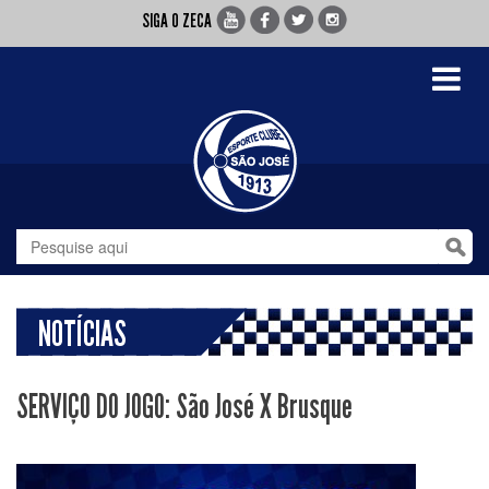
SIGA O ZECA
Toggle
navigati
NOTÍCIAS
SERVIÇO DO JOGO: São José X Brusque