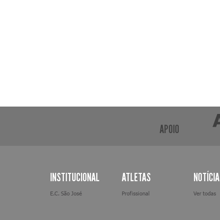
APOIO
INSTITUCIONAL
ATLETAS
NOTÍCI
E.C. São José
Profissional
Ver todas