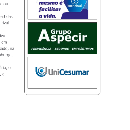
te ou
artidas
rival
ivo
r em
ssado, na
amburgo,
rio, o
, a