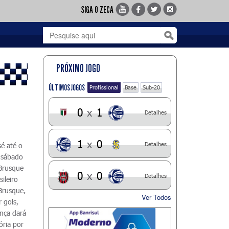
SIGA O ZECA
PRÓXIMO JOGO
ÚLTIMOS JOGOS
Profissional
Base
Sub-20
0
x
1
Detalhes
1
x
0
Detalhes
é até o
 sábado
 Brusque
0
x
0
Detalhes
ileiro
 Brusque,
Ver Todos
 gols,
ença dará
ória por