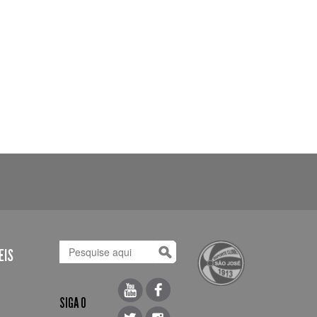
EIS
SIGA O