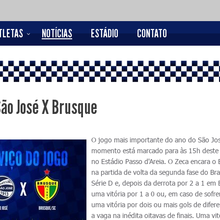
TLETAS
NOTÍCIAS
ESTÁDIO
CONTATO
São José X Brusque
O jogo mais importante do ano do São Jos
momento está marcado para às 15h deste
no Estádio Passo d'Areia. O Zeca encara o
na partida de volta da segunda fase do Bras
Série D e, depois da derrota por 2 a 1 em
uma vitória por 1 a 0 ou, em caso de sofrer
uma vitória por dois ou mais gols de difer
a vaga na inédita oitavas de finais. Uma vit