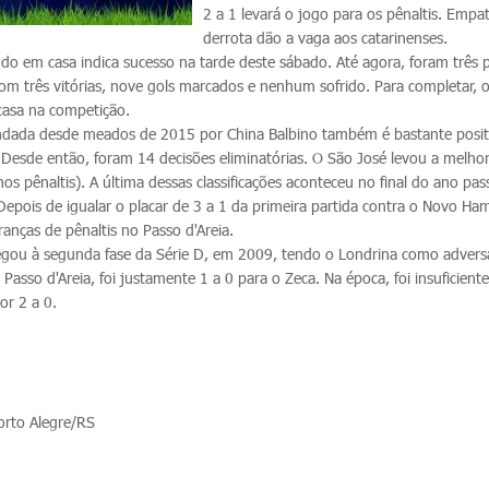
2 a 1 levará o jogo para os pênaltis. Empa
derrota dão a vaga aos catarinenses.
do em casa indica sucesso na tarde deste sábado. Até agora, foram três p
com três vitórias, nove gols marcados e nenhum sofrido. Para completar, o 
casa na competição.
ada desde meados de 2015 por China Balbino também é bastante posit
Desde então, foram 14 decisões eliminatórias. O São José levou a melho
nos pênaltis). A última dessas classificações aconteceu no final do ano pa
Depois de igualar o placar de 3 a 1 da primeira partida contra o Novo H
anças de pênaltis no Passo d'Areia.
egou à segunda fase da Série D, em 2009, tendo o Londrina como adversá
 Passo d'Areia, foi justamente 1 a 0 para o Zeca. Na época, foi insuficiente
por 2 a 0.
orto Alegre/RS