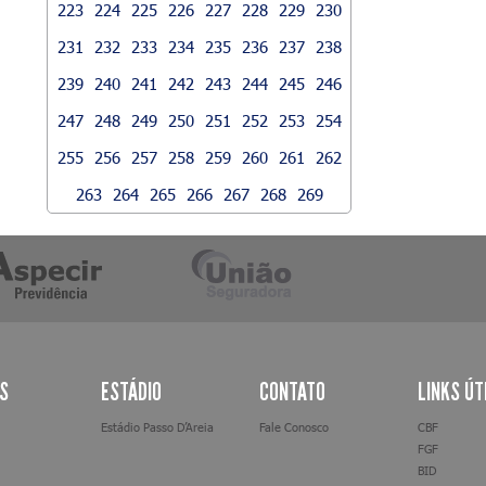
223
224
225
226
227
228
229
230
231
232
233
234
235
236
237
238
239
240
241
242
243
244
245
246
247
248
249
250
251
252
253
254
255
256
257
258
259
260
261
262
263
264
265
266
267
268
269
AS
ESTÁDIO
CONTATO
LINKS ÚT
Estádio Passo D’Areia
Fale Conosco
CBF
FGF
BID