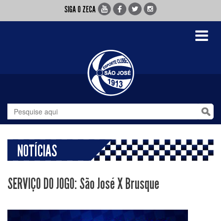
SIGA O ZECA
Toggle
navigati
NOTÍCIAS
SERVIÇO DO JOGO: São José X Brusque