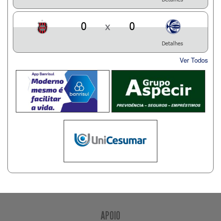
0
x
0
Detalhes
Ver Todos
APOIO